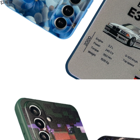
ерх и