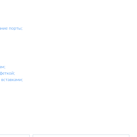
шние порты;
ам;
феткой;
вставками;