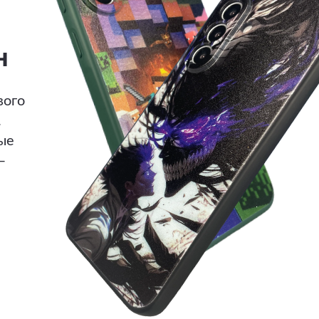
н
вого
.
ые
—