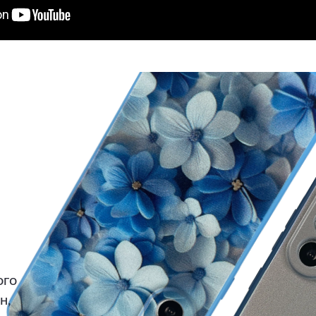
ого
н,