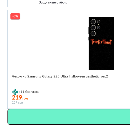
Защитные стёкла
-8%
Чехол на Samsung Galaxy S25 Ultra Halloween aesthetic ver.2
+11
бонусов
219
грн
239 грн