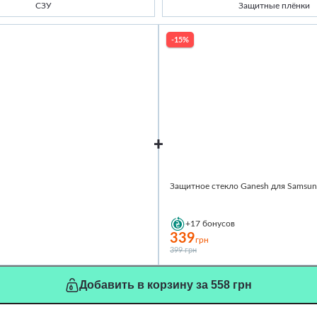
СЗУ
Защитные плёнки
-15%
Защитное стекло Ganesh для Samsung
+17
бонусов
339
грн
399 грн
Добавить в корзину за 558 грн