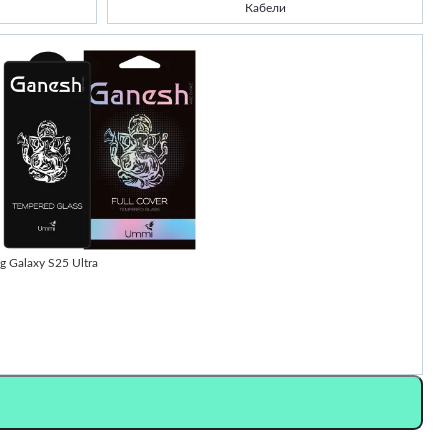
Кабели
-
 Galaxy S25 Ultra
Ч
2