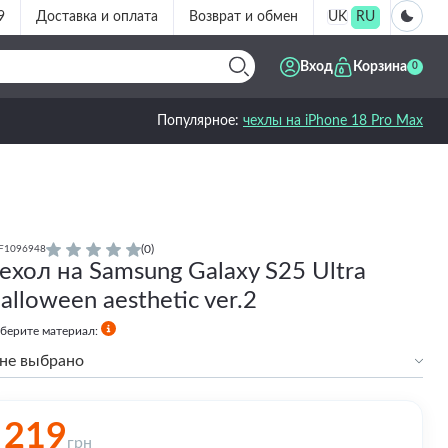
9
Доставка и оплата
Возврат и обмен
UK
RU
Вход
Корзина
0
Популярное:
чехлы на iPhone 18 Pro Max
(0)
F1096948
ехол на Samsung Galaxy S25 Ultra
alloween aesthetic ver.2
берите материал:
не выбрано
Силиконовый
Силиконовый с бортами
219
Premium
грн