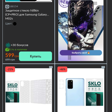
188154
Защитное стекло Nillkin
(CP+PRO) для Samsung Galaxy
M02s
Цвет:
+30
бонусов
Есть в наличии
599
Купить
грн
699 грн
-21%
-46%