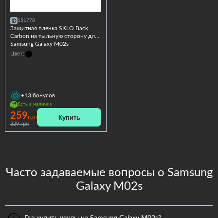
151778
Защитная пленка SKLO Back
Carbon на тыльную сторону для
Samsung Galaxy M02s
Цвет:
+13
бонусов
Есть в наличии
259
Купить
грн
329 грн
Часто задаваемые вопросы о Samsung
Galaxy M02s