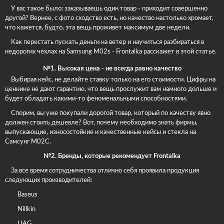
У вас такое было: заказываешь один товар - приходит совершенно
другой? Вернее, с фото сходство есть, но качество настолько хромает,
что кажется, будто, эта вещь проживет максимум две недели.
Как перестать пускать деньги на ветер и научиться разбираться в
недорогих чехлах на Samsung M02s - Frontalka расскажет в этой статье.
№1. Высокая цена - не всегда равно качество
Выбирая кейс, не делайте ставку только на его стоимости. Цифры на
ценнике не дают гарантию, что вещь прослужит вам намного дольше и
будет обладать какими-то феноменальными способностями.
Спорим, вы уже покупали дорогой товар, который по качеству явно
должен стоить дешевле? Вот, почему необходимо знать фирмы,
выпускающие, износостойкие и качественные кейсы и стекла на
Самсунг М02С.
№2. Бренды, которые рекомендует Frontalka
За все время сотрудничества отлично себя проявила продукция
следующих производителей:
Baseus
Nillkin
UAG