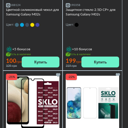
188124
190358
Цветной силиконовый чехол для
Защитное стекло 2.5D CP+ для
Samsung Galaxy M02s
Samsung Galaxy M02s
Цвет:
Цвет:
+5
бонусов
+10
бонусов
Есть в наличии
Есть в наличии
100
199
Купить
Купить
грн
грн
109 грн
319 грн
-21%
-22%