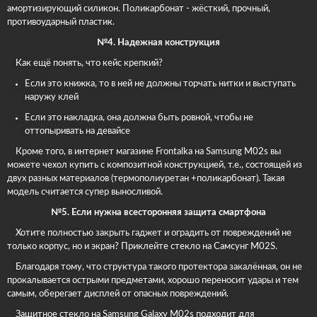
амортизирующий силикон. Поликарбонат - жёсткий, прочный,
противоударный пластик.
№4. Надежная конструкция
Как ещё понять, что кейс крепкий?
Если это книжка, то в ней не должны торчать нитки и выступать
наружу клей
Если это накладка, она должна быть ровной, чтобы не
оттопыривать на девайсе
Кроме того, в интернет магазине Frontalka на Samsung M02s вы
можете чехол купить с композитной конструкцией, т.е., состоящей из
двух разных материалов (термополиуретан +поликарбонат). Такая
модель считается супер выносливой.
№5. Если нужна всесторонняя защита смартфона
Хотите полностью закрыть гаджет и оградить от повреждений не
только корпус, но и экран? Приклейте стекло на Самсунг М02S.
Благодаря тому, что структура такого протектора закалённая, он не
прокалывается острыми предметами, хорошо переносит удары и тем
самым, оберегает дисплей от опасных повреждений.
Защитное стекло на Samsung Galaxy M02s подходит для