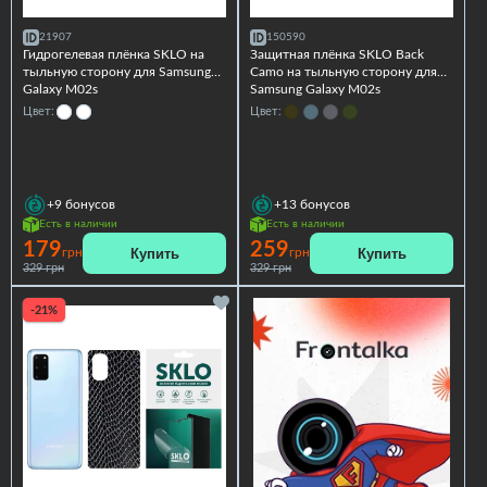
21907
150590
Гидрогелевая плёнка SKLO на
Защитная плёнка SKLO Back
тыльную сторону для Samsung
Camo на тыльную сторону для
Galaxy M02s
Samsung Galaxy M02s
Цвет:
Цвет:
+9
бонусов
+13
бонусов
Есть в наличии
Есть в наличии
179
259
Купить
Купить
грн
грн
329 грн
329 грн
-21%