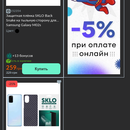
152354
Защитная плёнка SKLO Back
Snake на тыльную сторону для
Samsung Galaxy M02s
Цвет:
+13
бонусов
Есть в наличии
259
Купить
грн
329 грн
-21%