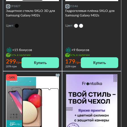
191827
21146
Защитное стекло SKLO 3D для
Гидрогелевая плёнка SKLO для
Samsung Galaxy M02s
Samsung Galaxy M02s
Цвет:
Цвет:
+15
бонусов
+9
бонусов
Есть в наличии
Есть в наличии
299
179
Купить
Купить
грн
грн
379 грн
229 грн
-14%