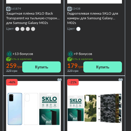
161874
22438
Защитная плёнка SKLO Back
Гидрогелевая пленка SKLO для
Transparent на тыльную сторону
камеры для Samsung Galaxy
для Samsung Galaxy M02s
M02s
Цвет:
Цвет:
+13
бонусов
+9
бонусов
Есть в наличии
Есть в наличии
259
179
Купить
Купить
грн
грн
329 грн
329 грн
-46%
-21%