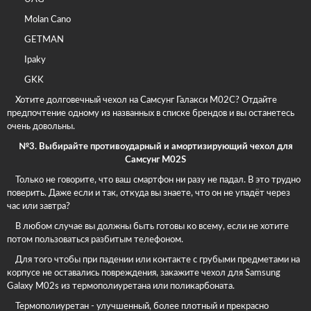
Molan Cano
GETMAN
Ipaky
GKK
Хотите долговечный чехол на Самсунг Галакси М02С? Отдайте
предпочтение одному из названных в списке брендов и вы останетесь
очень довольны.
№3. Выбирайте противоударный и амортизирующий чехол для
Самсунг М02S
Только не говорите, что ваш смартфон ни разу не падал. В это трудно
поверить. Даже если и так, откуда вы знаете, что он не упадёт через
час или завтра?
В любом случае вы должны быть готовы ко всему, если не хотите
потом пользоваться разбитым телефоном.
Для того чтобы при падении или контакте с грубыми предметами на
корпусе не оставались повреждения, закажите чехол для Samsung
Galaxy M02s из термополиуретана или поликарбоната.
Термополиуретан - улучшенный, более плотный и прекрасно