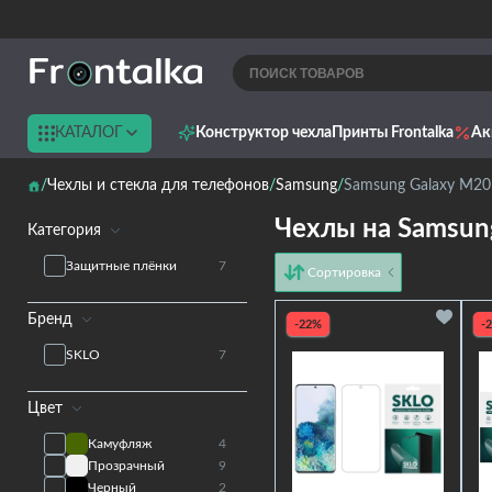
КАТАЛОГ
Конструктор чехла
Принты Frontalka
Ак
Чехлы и стекла для телефонов
Samsung
Samsung Galaxy M20
Чехлы на Samsun
Категория
Защитные плёнки
7
Сортировка
от дешёвых к дорогим
Бренд
от дорогих к дешёвым
-22%
-
по имени
SKLO
7
новинки
Цвет
Камуфляж
4
Прозрачный
9
Черный
2