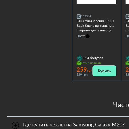
152364
Защитная плёнка SKLO
З
Back Snake на тыльную
B
сторону для Samsung
с
Galaxy M20
G
Цвет:
Цв
+13
бонусов
Есть в наличии
259
2
Купить
грн
329 грн
32
Част
Где купить чехлы на Samsung Galaxy M20?