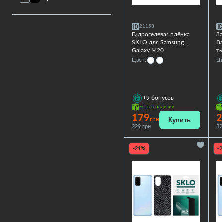
21158
Гидрогелевая плёнка
З
SKLO для Samsung
Ba
Galaxy M20
т
S
Цвет:
Цв
+9
бонусов
Есть в наличии
179
2
Купить
грн
229 грн
32
-21%
-