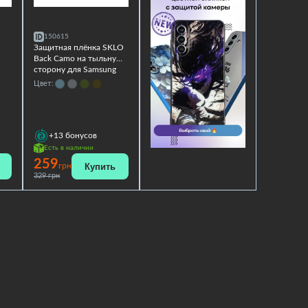
150615
Защитная плёнка SKLO
Back Camo на тыльную
сторону для Samsung
Galaxy M20
Цвет:
+13
бонусов
Есть в наличии
259
Купить
грн
329 грн