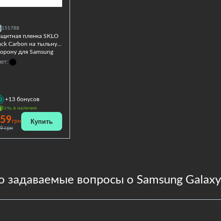
151788
ащитная пленка SKLO
ack Carbon на тыльную
торону для Samsung
alaxy M20
ет:
+13
бонусов
Есть в наличии
59
Купить
грн
9 грн
о задаваемые вопросы о Samsung Galax