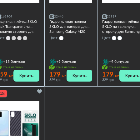
161904
22446
21919
ащитная плёнка SKLO
Гидрогелевая пленка
Гидрогелевая плёнка
ck Transparent на
SKLO для камеры для
SKLO на тыльную
ыльную сторону для
Samsung Galaxy M20
сторону для Samsung
amsung Galaxy M20
Galaxy M20
ет:
Цвет:
Цвет:
+13
бонусов
+9
бонусов
+9
бонусов
Есть в наличии
Есть в наличии
Есть в наличии
59
179
179
Купить
Купить
Купить
грн
грн
грн
9 грн
329 грн
329 грн
21%