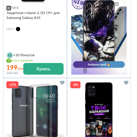
7373
Защитное стекло 2.5D CP+ для
Samsung Galaxy A31
Цвет:
+10
бонусов
Есть в наличии
199
Купить
грн
319 грн
-27%
-8%