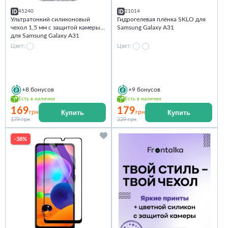
45240
21014
Ультратонкий силиконовый
Гидрогелевая плёнка SKLO для
чехол 1,5 мм с защитой камеры
Samsung Galaxy A31
для Samsung Galaxy A31
Цвет:
Цвет:
+8
бонусов
+9
бонусов
Есть в наличии
Есть в наличии
169
179
Купить
Купить
грн
грн
179 грн
229 грн
-38%