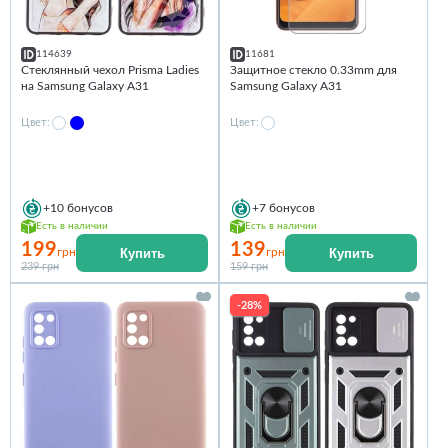
114639
11681
Стеклянный чехол Prisma Ladies
Защитное стекло 0.33mm для
на Samsung Galaxy A31
Samsung Galaxy A31
Цвет:
Цвет:
+10
бонусов
+7
бонусов
Есть в наличии
Есть в наличии
199
139
Купить
Купить
грн
грн
239 грн
159 грн
-28%