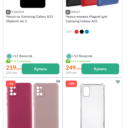
F1102224
239217
Чехол на Samsung Galaxy A31
Чехол-книжка Magnet для
Slipknot ver.3
Samsung Galaxy A31
Цвет:
+11
бонусов
+12
бонусов
Есть в наличии
Есть в наличии
219
249
Купить
Купить
грн
грн
239 грн
299 грн
-5%
-20%