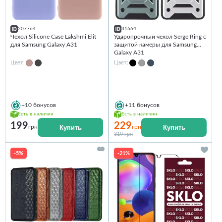
207764
31664
Чехол Silicone Case Lakshmi Elit
Ударопрочный чехол Serge Ring с
для Samsung Galaxy A31
защитой камеры для Samsung
Galaxy A31
Цвет:
Цвет:
+10
бонусов
+11
бонусов
Есть в наличии
Есть в наличии
199
229
Купить
Купить
грн
грн
319 грн
-5%
-21%