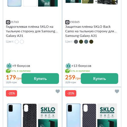
21763
150365
Гидрогелевая плёнка SKLO на
Защитная плёнка SKLO Back
тыльную сторону для Samsung
Camo на тыльную сторону для
Galaxy A31
Samsung Galaxy A31
Цвет:
Цвет:
+9
бонусов
+13
бонусов
Есть в наличии
Есть в наличии
179
259
Купить
Купить
грн
грн
329 грн
329 грн
-21%
-21%