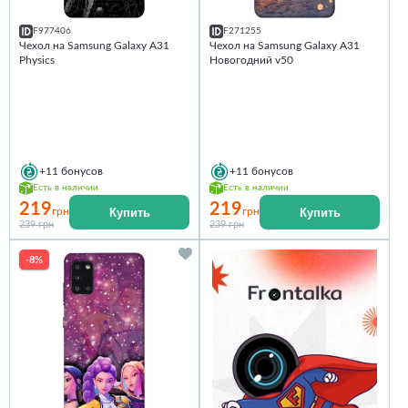
F977406
F271255
Чехол на Samsung Galaxy A31
Чехол на Samsung Galaxy A31
Physics
Новогодний v50
+11
бонусов
+11
бонусов
Есть в наличии
Есть в наличии
219
219
Купить
Купить
грн
грн
239 грн
239 грн
-8%