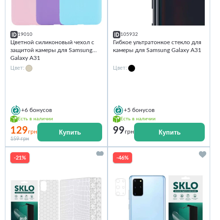
19010
105932
Цветной силиконовый чехол с
Гибкое ультратонкое стекло для
защитой камеры для Samsung
камеры для Samsung Galaxy A31
Galaxy A31
Цвет:
Цвет:
+6
бонусов
+5
бонусов
Есть в наличии
Есть в наличии
129
99
Купить
Купить
грн
грн
159 грн
-21%
-46%