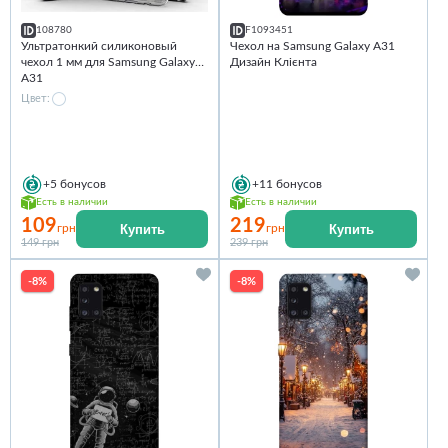
108780
F1093451
Ультратонкий силиконовый
Чехол на Samsung Galaxy A31
чехол 1 мм для Samsung Galaxy
Дизайн Клієнта
A31
Цвет:
+5
бонусов
+11
бонусов
Есть в наличии
Есть в наличии
109
219
Купить
Купить
грн
грн
149 грн
239 грн
-8%
-8%