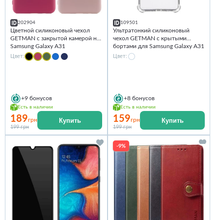
202904
109501
Цветной силиконовый чехол
Ультратонкий силиконовый
GETMAN с закрытой камерой на
чехол GETMAN с крытыми
Samsung Galaxy A31
бортами для Samsung Galaxy A31
Цвет:
Цвет:
+9
бонусов
+8
бонусов
Есть в наличии
Есть в наличии
189
159
Купить
Купить
грн
грн
199 грн
199 грн
-9%