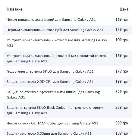
эксплуатационный срок. Кроме того, красивый и необычный аксессуар
придаст телефону изюминку и подчеркнет вашу индивидуальность.
Название
Цена
Чехол-книжка классический для Samsung Galaxy A31
169 грн
Чёрный силиконовый чехол Epik для Samsung Galaxy A31
139 грн
Ультратонкий силиконовый чехол 1 мм для Samsung Galaxy
109 грн
A31
Ультратонкий силиконовый чехол 1,5 мм с защитой камеры
169 грн
для Samsung Galaxy A31
Гидрогелевая плёнка SKLO для Samsung Galaxy A31
179 грн
Защитное стекло 2.5D CP+ для Samsung Galaxy A31
199 грн
Защитное стекло с эффектом анти-шпион для Samsung
329 грн
Galaxy A31
Защитная пленка SKLO Back Carbon на тыльную сторону
259 грн
для Samsung Galaxy A31
Чехол книжка GETMAN Cubic для Samsung Galaxy A31
399 грн
Защитное стекло 0.33mm для Samsung Galaxy A31
139 грн