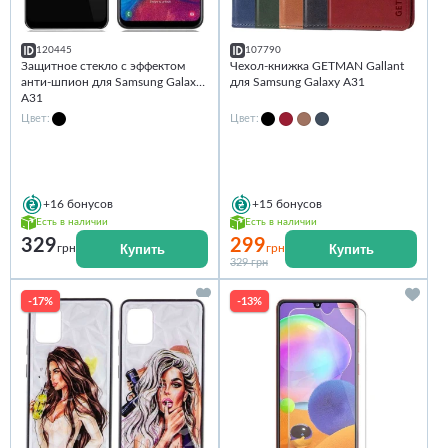
120445
107790
Защитное стекло с эффектом
Чехол-книжка GETMAN Gallant
анти-шпион для Samsung Galaxy
для Samsung Galaxy A31
A31
Цвет:
Цвет:
+16
бонусов
+15
бонусов
Есть в наличии
Есть в наличии
329
299
Купить
Купить
грн
грн
329 грн
-17%
-13%