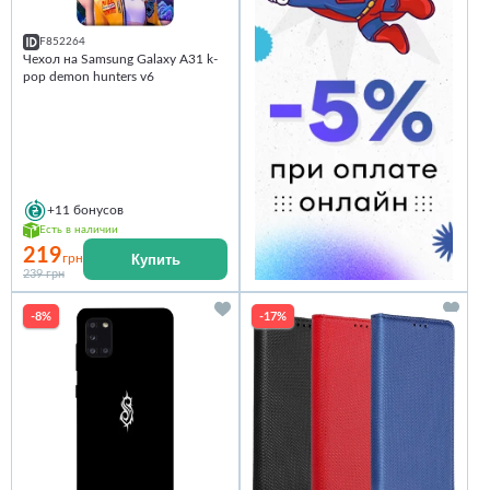
F852264
Чехол на Samsung Galaxy A31 k-
pop demon hunters v6
+11
бонусов
Есть в наличии
219
Купить
грн
239 грн
-8%
-17%