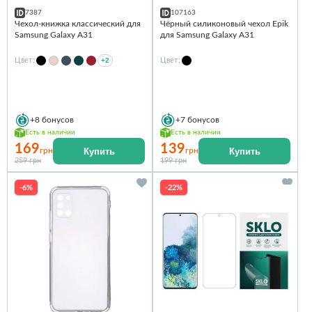
7387
107163
Чехол-книжка классический для
Чёрный силиконовый чехол Epik
Samsung Galaxy A31
для Samsung Galaxy A31
Цвет:
+2
Цвет:
+8
бонусов
+7
бонусов
Есть в наличии
Есть в наличии
169
139
Купить
Купить
грн
грн
259 грн
199 грн
-6%
-22%