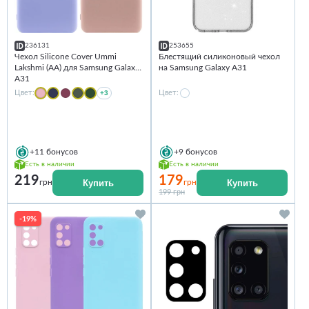
236131
253655
Чехол Silicone Cover Ummi
Блестящий силиконовый чехол
Lakshmi (AA) для Samsung Galaxy
на Samsung Galaxy A31
A31
Цвет:
+3
Цвет:
+11
бонусов
+9
бонусов
Есть в наличии
Есть в наличии
219
179
Купить
Купить
грн
грн
199 грн
-19%