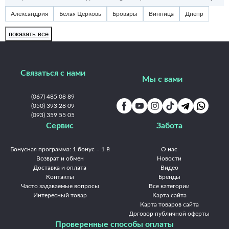
Александрия
Белая Церковь
Бровары
Винница
Днепр
Житомир
Запорожье
Ивано-Франковск
Измаил
Изюм
показать все
Каменец-Подольский
Каменское
Киев
Краматорск
Кременчуг
Кривой Рог
Кропивницкий
Луцк
Львов
Связаться с нами
Мукачево
Николаев
Никополь
Одесса
Павлоград
Мы с вами
Полтава
Ровно
Славянск
Сумы
Тернополь
Ужгород
(067) 485 08 89
Умань
(050) 393 28 09
Харьков
Херсон
Хмельницкий
Черкассы
(093) 359 55 05
Чернигов
Черновцы
Сервис
Забота
Бонусная программа: 1 бонус = 1 ₴
О нас
Возврат и обмен
Новости
Доставка и оплата
Видео
Контакты
Бренды
Часто задаваемые вопросы
Все категории
Интересный товар
Карта сайта
Карта товаров сайта
Договор публичной оферты
Проверенные способы оплаты