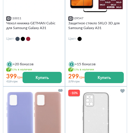
110011
109547
Чехол книжка GETMAN Cubic
Защитное стекло SKLO 3D для
для Samsung Galaxy A31
Samsung Galaxy A31
Цвет:
Цвет:
+20
бонусов
+15
бонусов
Есть в наличии
Есть в наличии
399
299
Купить
Купить
грн
грн
419 грн
379 грн
-10%