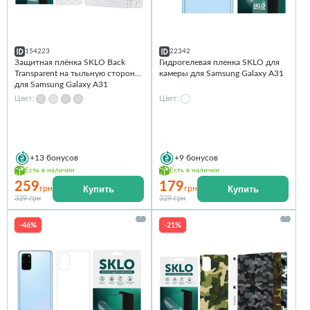
154223
22342
Защитная плёнка SKLO Back
Гидрогелевая пленка SKLO для
Transparent на тыльную сторону
камеры для Samsung Galaxy A31
для Samsung Galaxy A31
Цвет:
Цвет:
+13
бонусов
+9
бонусов
Есть в наличии
Есть в наличии
259
179
Купить
Купить
грн
грн
329 грн
329 грн
-46%
-21%