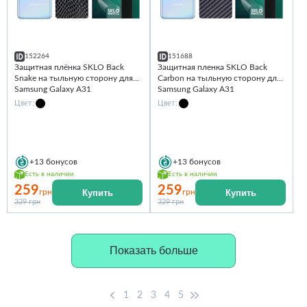
152264
151688
Защитная плёнка SKLO Back
Защитная пленка SKLO Back
Snake на тыльную сторону для
Carbon на тыльную сторону для
Samsung Galaxy A31
Samsung Galaxy A31
Цвет:
Цвет:
+13
бонусов
+13
бонусов
Есть в наличии
Есть в наличии
259
259
Купить
Купить
грн
грн
329 грн
329 грн
Показать больше
1
2
3
4
5