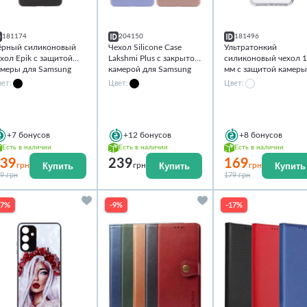
181174
204150
181496
ёрный силиконовый
Чехол Silicone Case
Ультратонкий
хол Epik с защитой
Lakshmi Plus с закрытой
силиконовый чехол 1
амеры для Samsung
камерой для Samsung
мм с защитой камер
laxy A04s
Galaxy A04s
для Samsung Galaxy
ет:
Цвет:
Цвет:
A04s
+7
бонусов
+12
бонусов
+8
бонусов
Есть в наличии
Есть в наличии
Есть в наличии
39
239
169
Купить
Купить
Купить
грн
грн
грн
9 грн
179 грн
17%
-9%
-17%