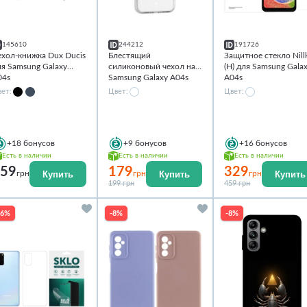
145610
244212
191726
ехол-книжка Dux Ducis
Блестящий
Защитное стекло Nill
ля Samsung Galaxy
силиконовый чехол на
(H) для Samsung Gala
04s
Samsung Galaxy A04s
A04s
ет:
Цвет:
Цвет:
+18
бонусов
+9
бонусов
+16
бонусов
Есть в наличии
Есть в наличии
Есть в наличии
59
179
329
Купить
Купить
Купить
грн
грн
грн
199 грн
459 грн
46%
-8%
-8%