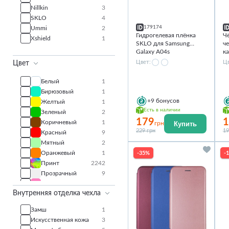
Nillkin
3
SKLO
4
179174
Ummi
2
Гидрогелевая плёнка
Ч
Xshield
1
SKLO для Samsung
че
Galaxy A04s
к
Ga
Цвет:
Цв
Цвет
Белый
1
Бирюзовый
1
+9
бонусов
Желтый
1
Есть в наличии
Зеленый
2
179
1
Коричневый
1
Купить
грн
229 грн
19
Красный
9
Мятный
2
Оранжевый
1
-35%
-
Принт
2242
Прозрачный
9
Розовый
3
Внутренняя отделка чехла
Серый
1
Синий
10
Замш
1
Сиреневый
1
Искусственная кожа
3
Фиолетовый
1