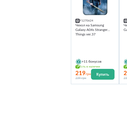
F1270624
Чехол на Samsung
Ч
Galaxy A04s Stranger
Ga
Things ver.37
+11
бонусов
Есть в наличии
219
2
Купить
грн
239 грн
23