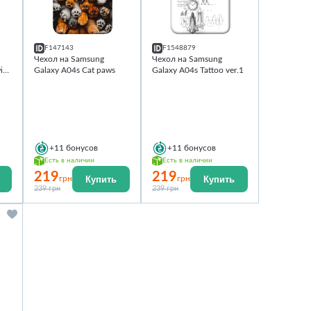
F147143
F1548879
Чехол на Samsung
Чехол на Samsung
ith
Galaxy A04s Сat paws
Galaxy A04s Tattoo ver.1
+11
бонусов
+11
бонусов
Есть в наличии
Есть в наличии
219
219
Купить
Купить
грн
грн
239 грн
239 грн