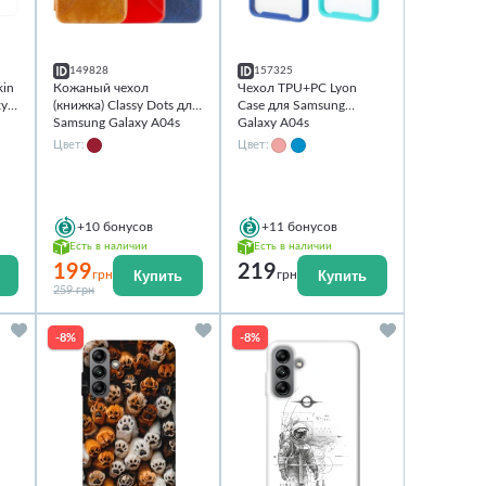
149828
157325
kin
Кожаный чехол
Чехол TPU+PC Lyon
xy
(книжка) Classy Dots для
Case для Samsung
Samsung Galaxy A04s
Galaxy A04s
Цвет:
Цвет:
+10
бонусов
+11
бонусов
Есть в наличии
Есть в наличии
199
219
Купить
Купить
грн
грн
259 грн
-8%
-8%