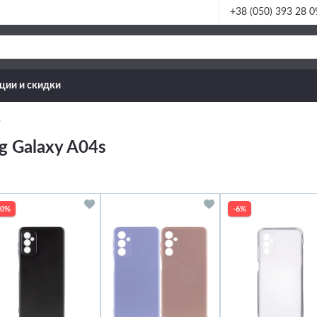
+38 (050) 393 28 0
ции и скидки
s
g Galaxy A04s
30%
-6%