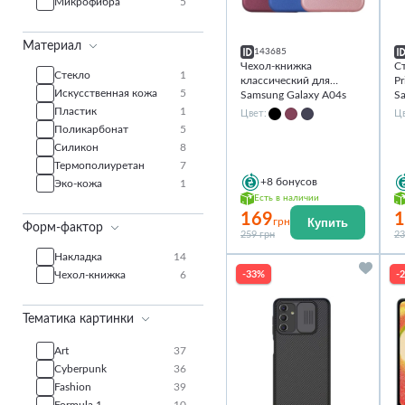
Микрофибра
5
Черный
12
Материал
143685
Чехол-книжка
С
Cтекло
1
классический для
Pr
Искусственная кожа
5
Samsung Galaxy A04s
S
Пластик
1
Цвет:
Цв
Поликарбонат
5
Силикон
8
Термополиуретан
7
+8
бонусов
Эко-кожа
1
Есть в наличии
169
1
Купить
грн
Форм-фактор
259 грн
23
Накладка
14
-33%
-
Чехол-книжка
6
Тематика картинки
Art
37
Cyberpunk
36
Fashion
39