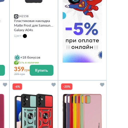
142158
t
Пластиковая накладка
Matte Frost для Samsung
Galaxy A04s
Цвет:
+18
бонусов
Есть в наличии
359
Купить
грн
399 грн
-6%
-20%