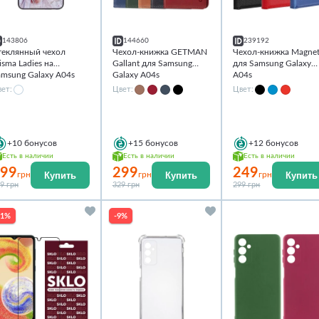
143806
144660
239192
теклянный чехол
Чехол-книжка GETMAN
Чехол-книжка Magne
isma Ladies на
Gallant для Samsung
для Samsung Galaxy
amsung Galaxy A04s
Galaxy A04s
A04s
ет:
Цвет:
Цвет:
+10
бонусов
+15
бонусов
+12
бонусов
Есть в наличии
Есть в наличии
Есть в наличии
99
299
249
Купить
Купить
Купить
грн
грн
грн
9 грн
329 грн
299 грн
21%
-9%