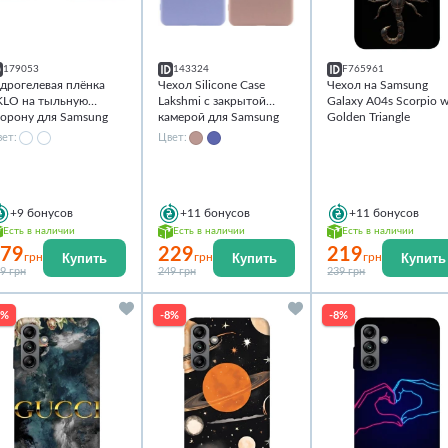
179053
143324
F765961
идрогелевая плёнка
Чехол Silicone Case
Чехол на Samsung
KLO на тыльную
Lakshmi с закрытой
Galaxy A04s Scorpio w
торону для Samsung
камерой для Samsung
Golden Triangle
laxy A04s
Galaxy A04s
ет:
Цвет:
+9
бонусов
+11
бонусов
+11
бонусов
Есть в наличии
Есть в наличии
Есть в наличии
79
229
219
Купить
Купить
Купить
грн
грн
грн
9 грн
249 грн
239 грн
8%
-8%
-8%