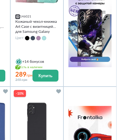
146021
Кожаный чехол-книжка
,5
Art Case с визитницей
ы
для Samsung Galaxy
A04s
Цвет:
+14
бонусов
Есть в наличии
289
Купить
грн
349 грн
-10%