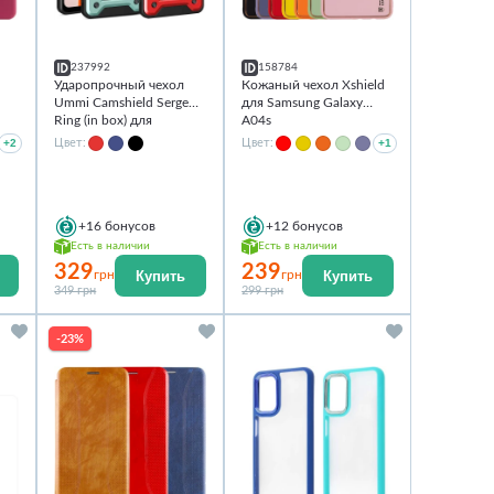
237992
158784
Ударопрочный чехол
Кожаный чехол Xshield
Ummi Camshield Serge
для Samsung Galaxy
Ring (in box) для
A04s
Samsung Galaxy A04s
+2
Цвет:
Цвет:
+1
+16
бонусов
+12
бонусов
Есть в наличии
Есть в наличии
329
239
Купить
Купить
грн
грн
349 грн
299 грн
-23%