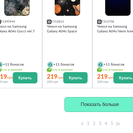
F1395944
F152813
F313758
ехол на Samsung
Чехол на Samsung
Чехол на Samsung
laxy A04s Gucci ver.7
Galaxy A04s Space
Galaxy A04s Neon lov
+11
бонусов
+11
бонусов
+11
бонусов
Есть в наличии
Есть в наличии
Есть в наличии
19
219
219
Купить
Купить
Купить
грн
грн
грн
9 грн
239 грн
239 грн
Показать больше
1
2
3
4
5