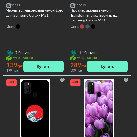
222281
222082
Чёрный силиконовый чехол Epik
Противоударный чехол
для Samsung Galaxy M21
Transformer с кольцом для
Samsung Galaxy M21
Цвет:
Цвет:
+7
бонусов
+14
бонусов
Есть в наличии
Есть в наличии
139
289
Купить
Купить
грн
грн
199 грн
309 грн
-8%
-8%