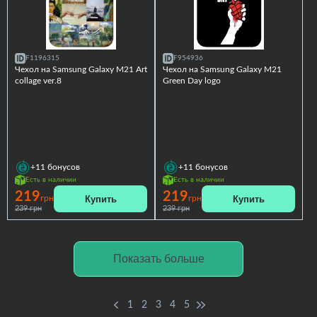
F1196315
F954936
Чехол на Samsung Galaxy M21 Art
Чехол на Samsung Galaxy M21
collage ver.8
Green Day logo
+11
бонусов
+11
бонусов
Есть в наличии
Есть в наличии
219
219
Купить
Купить
грн
грн
239 грн
239 грн
Показать больше
1
2
3
4
5