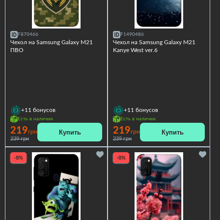
F870466
F1490486
Чехол на Samsung Galaxy M21
Чехол на Samsung Galaxy M21
ПВО
Kanye West ver.6
+11
бонусов
+11
бонусов
Есть в наличии
Есть в наличии
219
219
Купить
Купить
грн
грн
239 грн
239 грн
-8%
-8%