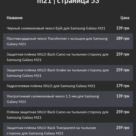
m21 | страница 53
эксплуатационный срок. Кроме того, красивый и необычный аксессуар
придаст телефону изюминку и подчеркнет вашу индивидуальность.
Название
Цена
Чёрный силиконовый чехол Epik для Samsung Galaxy M21
139 грн
Противоударный чехол Transformer с кольцом для Samsung
289 грн
Galaxy M21
Защитная плёнка SKLO Back Camo на тыльную сторону для
259 грн
Samsung Galaxy M21
Защитная плёнка SKLO Back Snake на тыльную сторону для
259 грн
Samsung Galaxy M21
Гидрогелевая плёнка SKLO для Samsung Galaxy M21
179 грн
Ультратонкий силиконовый чехол 1,5 мм для Samsung
139 грн
Galaxy M21
Плёнка защитная SKLO Back Camo на тыльную сторону для
259 грн
Samsung Galaxy M21
Защитная плёнка SKLO Back Transparent на тыльную
259 грн
сторону для Samsung Galaxy M21