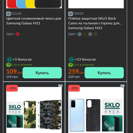
222328
150620
Цветной силиконовый чехол для
Плёнка защитная SKLO Back
Samsung Galaxy M21
Camo на тыльную сторону для
Samsung Galaxy M21
Цвет:
Цвет:
+5
бонусов
+13
бонусов
Есть в наличии
Есть в наличии
109
259
Купить
Купить
грн
грн
159 грн
329 грн
-21%
-21%