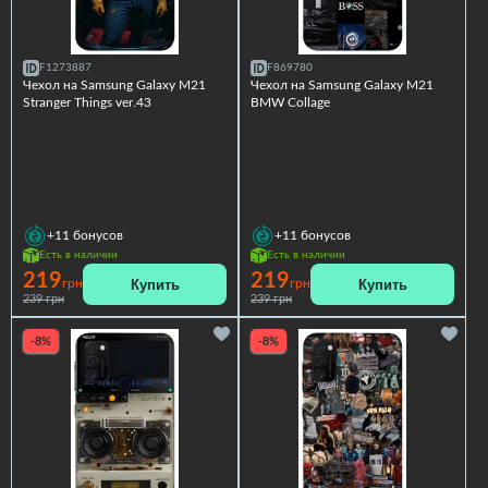
F1273887
F869780
Чехол на Samsung Galaxy M21
Чехол на Samsung Galaxy M21
Stranger Things ver.43
BMW Collage
+11
бонусов
+11
бонусов
Есть в наличии
Есть в наличии
219
219
Купить
Купить
грн
грн
239 грн
239 грн
-8%
-8%