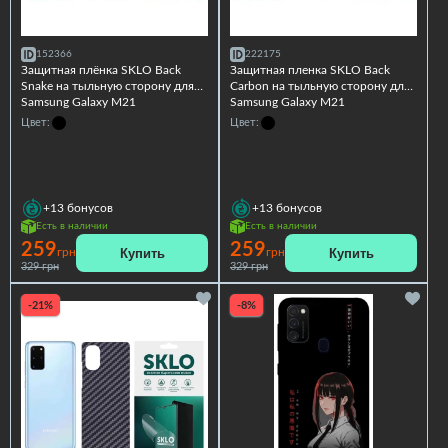
152366
222175
Защитная плёнка SKLO Back
Защитная пленка SKLO Back
Snake на тыльную сторону для
Carbon на тыльную сторону для
Samsung Galaxy M21
Samsung Galaxy M21
Цвет:
Цвет:
+13
бонусов
+13
бонусов
Есть в наличии
Есть в наличии
259
259
Купить
Купить
грн
грн
329 грн
329 грн
-21%
-8%