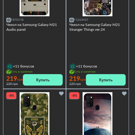
F870178
F1263437
Чехол на Samsung Galaxy M21
Чехол на Samsung Galaxy M21
Audio panel
Stranger Things ver.24
+11
бонусов
+11
бонусов
Есть в наличии
Есть в наличии
219
219
Купить
Купить
грн
грн
239 грн
239 грн
-8%
-8%