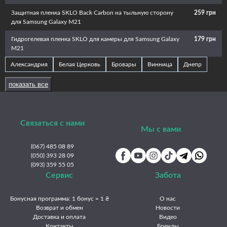
Защитная пленка SKLO Back Carbon на тыльную сторону
259 грн
для Samsung Galaxy M21
Гидрогелевая пленка SKLO для камеры для Samsung Galaxy
179 грн
M21
Александрия
Белая Церковь
Бровары
Винница
Днепр
Житомир
Запорожье
Ивано-Франковск
Измаил
Изюм
показать все
Каменец-Подольский
Каменское
Киев
Краматорск
Кременчуг
Кривой Рог
Кропивницкий
Луцк
Львов
Связаться с нами
Мукачево
Николаев
Никополь
Одесса
Павлоград
Мы с вами
Полтава
Ровно
Славянск
Сумы
Тернополь
Ужгород
(067) 485 08 89
Умань
(050) 393 28 09
Харьков
Херсон
Хмельницкий
Черкассы
(093) 359 55 05
Чернигов
Черновцы
Сервис
Забота
Бонусная программа: 1 бонус = 1 ₴
О нас
Возврат и обмен
Новости
Доставка и оплата
Видео
Контакты
Бренды