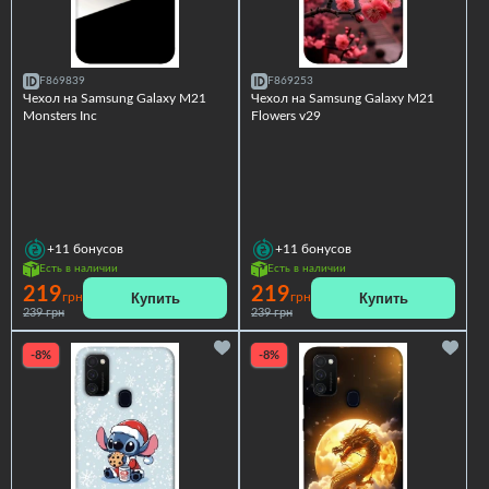
F869839
F869253
Чехол на Samsung Galaxy M21
Чехол на Samsung Galaxy M21
Monsters Inc
Flowers v29
+11
бонусов
+11
бонусов
Есть в наличии
Есть в наличии
219
219
Купить
Купить
грн
грн
239 грн
239 грн
-8%
-8%