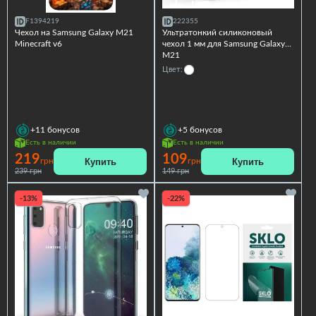
F1394219
222355
Чехол на Samsung Galaxy M21
Ультратонкий силиконовый
Minecraft v6
чехол 1 мм для Samsung Galaxy
M21
Цвет:
+11
бонусов
+5
бонусов
Есть в наличии
Есть в наличии
219
109
Купить
Купить
грн
грн
239 грн
149 грн
-13%
-22%