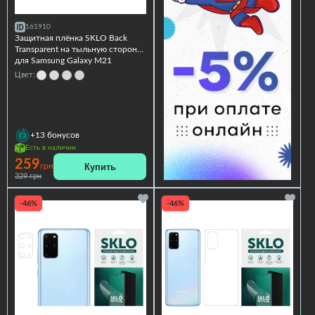
161910
Защитная плёнка SKLO Back
Transparent на тыльную сторону
для Samsung Galaxy M21
Цвет:
+13
бонусов
Есть в наличии
259
Купить
грн
329 грн
-46%
-46%