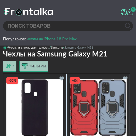
0
Популярное:
чехлы на iPhone 18 Pro Max
Чехлы и стекла для телефо...
Samsung
Samsung Galaxy M21
Чехлы на Samsung Galaxy M21
ФИЛЬТРЫ
от дешёвых к дорогим
от дорогих к дешёвым
-30%
-6%
по имени
новинки