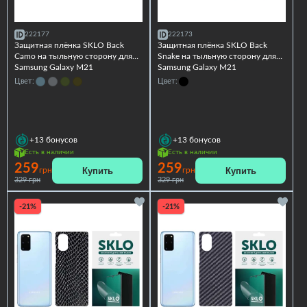
222177
222173
Защитная плёнка SKLO Back
Защитная плёнка SKLO Back
Camo на тыльную сторону для
Snake на тыльную сторону для
Samsung Galaxy M21
Samsung Galaxy M21
Цвет:
Цвет:
+13
бонусов
+13
бонусов
Есть в наличии
Есть в наличии
259
259
Купить
Купить
грн
грн
329 грн
329 грн
-21%
-21%