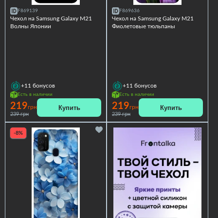
F869139
F869636
Чехол на Samsung Galaxy M21
Чехол на Samsung Galaxy M21
Волны Японии
Фиолетовые тюльпаны
+11
бонусов
+11
бонусов
Есть в наличии
Есть в наличии
219
219
Купить
Купить
грн
грн
239 грн
239 грн
-8%