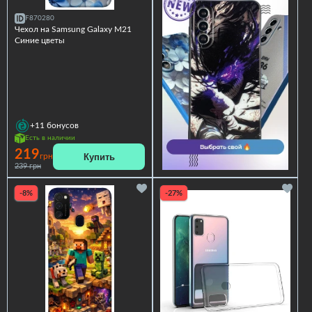
F870280
Чехол на Samsung Galaxy M21
Синие цветы
+11
бонусов
Есть в наличии
219
Купить
грн
239 грн
-8%
-27%