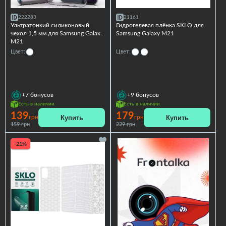
222283
21161
Ультратонкий силиконовый
Гидрогелевая плёнка SKLO для
чехол 1,5 мм для Samsung Galaxy
Samsung Galaxy M21
M21
Цвет:
Цвет:
+7
бонусов
+9
бонусов
Есть в наличии
Есть в наличии
139
179
Купить
Купить
грн
грн
159 грн
229 грн
-21%