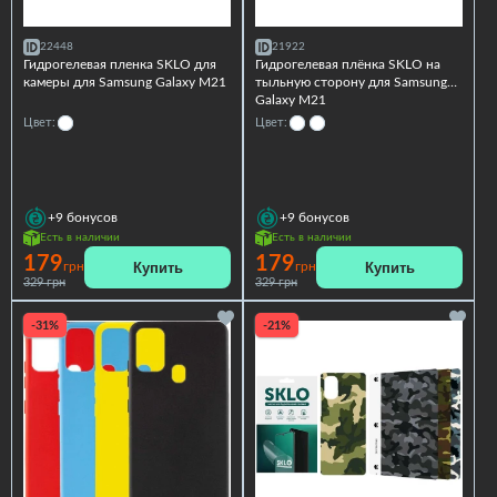
22448
21922
Гидрогелевая пленка SKLO для
Гидрогелевая плёнка SKLO на
камеры для Samsung Galaxy M21
тыльную сторону для Samsung
Galaxy M21
Цвет:
Цвет:
+9
бонусов
+9
бонусов
Есть в наличии
Есть в наличии
179
179
Купить
Купить
грн
грн
329 грн
329 грн
-31%
-21%