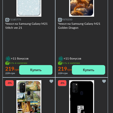
F1185775
F870350
Чехол на Samsung Galaxy M21
Чехол на Samsung Galaxy M21
Stitch ver.21
Golden Dragon
+11
бонусов
+11
бонусов
Есть в наличии
Есть в наличии
219
219
Купить
Купить
грн
грн
239 грн
239 грн
-8%
-8%