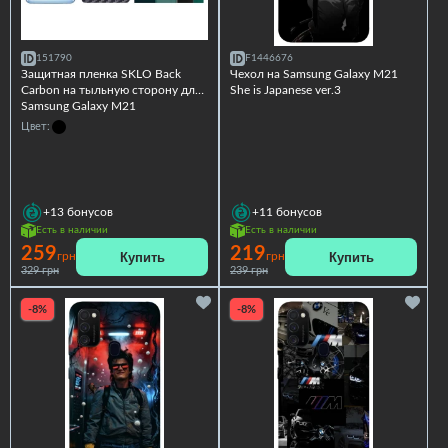
151790
F1446676
Защитная пленка SKLO Back
Чехол на Samsung Galaxy M21
Carbon на тыльную сторону для
She is Japanese ver.3
Samsung Galaxy M21
Цвет:
+13
бонусов
+11
бонусов
Есть в наличии
Есть в наличии
259
219
Купить
Купить
грн
грн
329 грн
239 грн
-8%
-8%