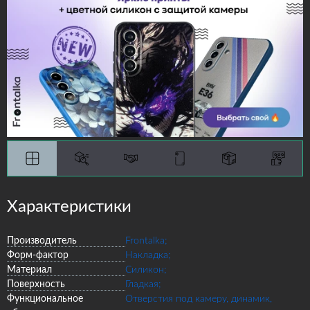
Характеристики
Производитель
Frontalka;
Форм-фактор
Накладка;
Материал
Силикон;
Поверхность
Гладкая;
Функциональное
Отверстия под камеру, динамик,