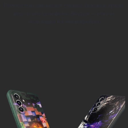
Полностью закрывает спинку, боковые грани,
верх и низ телефона. Внутри — мягкая
подкладка из микрофибры.