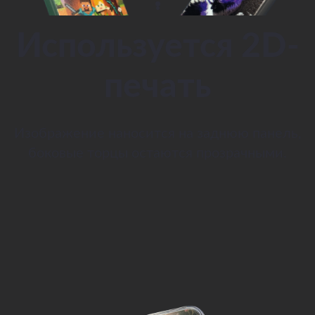
Используется 2D-
печать
Изображение наносится на заднюю панель,
боковые торцы остаются прозрачными.