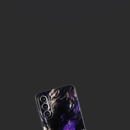
и низ смартфона, включая область вокруг
блока камер (сами линзы остаются
открытыми).