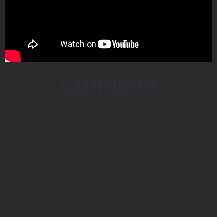
Силикон
Гибкий чехол из мягкого ультратонкого
силикона. Плотно облегает смартфон,
защищая спинку и боковые грани. Верх и низ
могут быть частично открыты в зависимости
от модели.