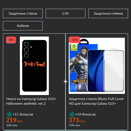
Защитные стёкла
СЗУ
Защитные плёнки
Кабели
-8%
-15%
Чехол на Samsung Galaxy S25+
Защитное стекло Blueo Full Cover
Halloween aesthetic ver.2
HD для Samsung Galaxy S25+
+11
бонусов
+19
бонусов
219
373
грн
грн
239 грн
439 грн