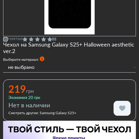
(0)
F1097262
Чехол на Samsung Galaxy S25+ Halloween aesthetic
ver.2
Выберите материал:
не выбрано
Силиконовый
Силиконовый с бортами
219
грн
Premium
Экономия 20 грн
Нет в наличии
Смотреть другие:
Samsung Galaxy S25+