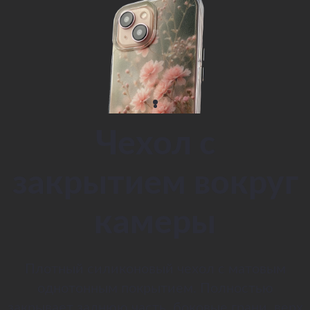
Чехол с
закрытием вокруг
камеры
Плотный силиконовый чехол с матовым
однотонным покрытием. Полностью
закрывает заднюю часть, боковые грани, верх