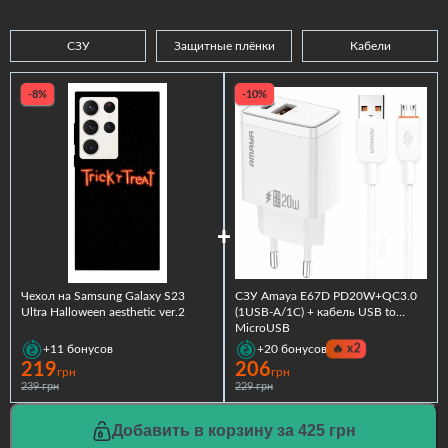
СЗУ
Защитные плёнки
Кабели
-8%
-10%
Чехол на Samsung Galaxy S23
СЗУ Amaya E67D PD20W+QC3.0
Ultra Halloween aesthetic ver.2
(1USB-A/1C) + кабель USB to
MicroUSB
🔥
x2
+11
бонусов
+20
бонусов
219
206
грн
грн
239 грн
229 грн
Добавить в корзину за 425 грн