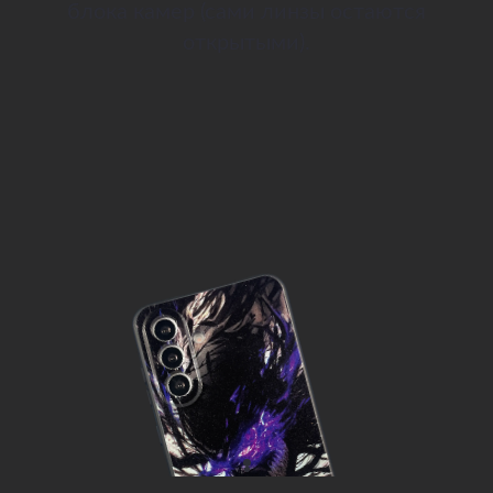
блока камер (сами линзы остаются
открытыми).