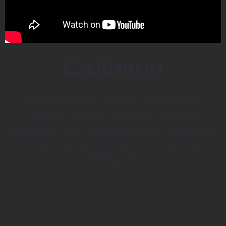
Силикон
Гибкий чехол из мягкого ультратонкого
силикона. Плотно облегает смартфон,
защищая спинку и боковые грани. Верх и низ
могут быть частично открыты в зависимости
от модели.