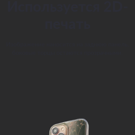
Используется 2D-
печать
Изображение наносится на заднюю панель,
боковые торцы остаются прозрачными.