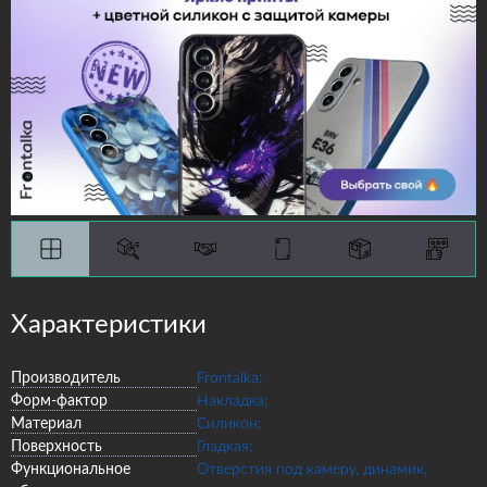
Характеристики
Производитель
Frontalka;
Форм-фактор
Накладка;
Материал
Силикон;
Поверхность
Гладкая;
Функциональное
Отверстия под камеру, динамик,