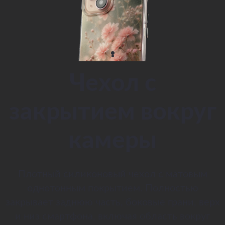
Чехол с
закрытием вокруг
камеры
Плотный силиконовый чехол с матовым
однотонным покрытием. Полностью
закрывает заднюю часть, боковые грани, верх
и низ смартфона, включая область вокруг