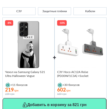
СЗУ
Защитные плёнки
Кабели
-8%
-10%
Чехол на Samsung Galaxy S21
СЗУ Hoco AC12A Reise
Ultra Halloween Vogue
(PD30W/1C3A) +Socket
+11
бонусов
+30
бонусов
219
602
грн
грн
239 грн
669 грн
Добавить в корзину за 821 грн