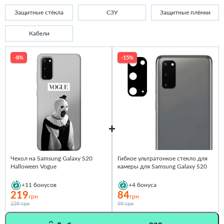
Защитные стёкла
СЗУ
Защитные плёнки
Кабели
-8%
-15%
Чехол на Samsung Galaxy S20
Гибкое ультратонкое стекло для
Halloween Vogue
камеры для Samsung Galaxy S20
+11
бонусов
+4
бонуса
219
84
грн
грн
239 грн
99 грн