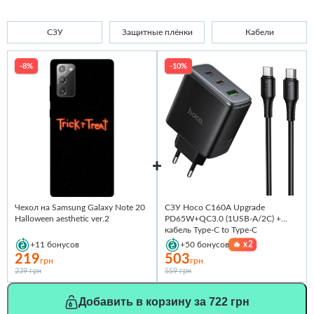
СЗУ
Защитные плёнки
Кабели
-8%
-10%
Чехол на Samsung Galaxy Note 20
СЗУ Hoco C160A Upgrade
Halloween aesthetic ver.2
PD65W+QC3.0 (1USB-A/2C) +
кабель Type-C to Type-C
🔥
x2
+11
бонусов
+50
бонусов
219
503
грн
грн
239 грн
559 грн
Добавить в корзину за 722 грн