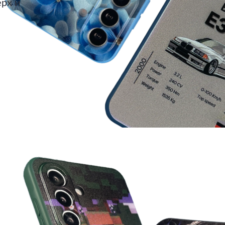
ерх и