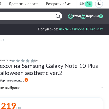
9
Доставка и оплата
Возврат и обмен
UK
RU
Вход
Корзина
0
Популярное:
чехлы на iPhone 18 Pro Max
r.2
(0)
F1097329
ехол на Samsung Galaxy Note 10 Plus
alloween aesthetic ver.2
берите материал:
не выбрано
Силиконовый
Силиконовый с бортами
219
грн