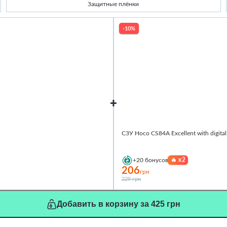
Защитные плёнки
-10%
СЗУ Hoco CS84A Excellent with digit
🔥
x2
+20
бонусов
206
грн
229 грн
Добавить в корзину за 425 грн