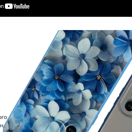
ого
н,