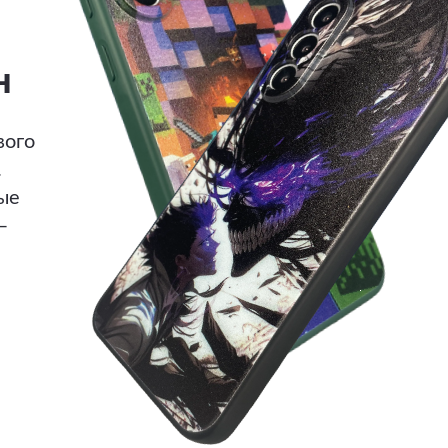
н
вого
.
ые
—