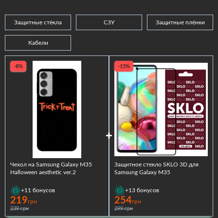
Защитные стёкла
СЗУ
Защитные плёнки
Кабели
-8%
-15%
Чехол на Samsung Galaxy M35
Защитное стекло SKLO 3D для
Halloween aesthetic ver.2
Samsung Galaxy M35
+11
бонусов
+13
бонусов
219
254
грн
грн
239 грн
299 грн