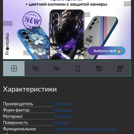
Характеристики
Производитель
Frontalka;
Форм-фактор
Накладка;
Материал
Силикон;
Поверхность
Гладкая;
Функциональное
Отверстия под камеру, динамик,