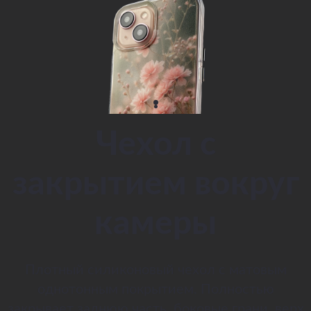
Чехол с
закрытием вокруг
камеры
Плотный силиконовый чехол с матовым
однотонным покрытием. Полностью
закрывает заднюю часть, боковые грани, верх