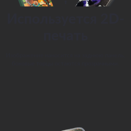
Используется 2D-
печать
Изображение наносится на заднюю панель,
боковые торцы остаются прозрачными.