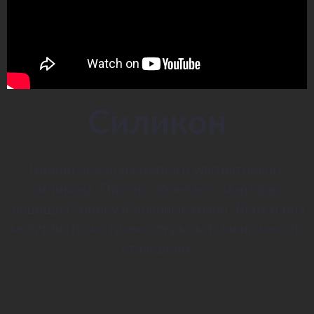
Силикон
Гибкий чехол из мягкого ультратонкого
силикона. Плотно облегает смартфон,
защищая спинку и боковые грани. Верх и низ
могут быть частично открыты в зависимости
от модели.