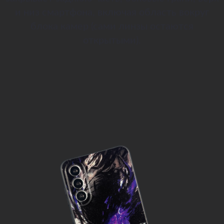
и низ смартфона, включая область вокруг
блока камер (сами линзы остаются
открытыми).