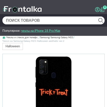
0
Популярное:
чехлы на iPhone 18 Pro Max
Чехлы и стекла для телефо...
Samsung
Samsung Galaxy M21
Чехол на Samsung Galaxy M21 Halloween aesthetic ver.2
Halloween