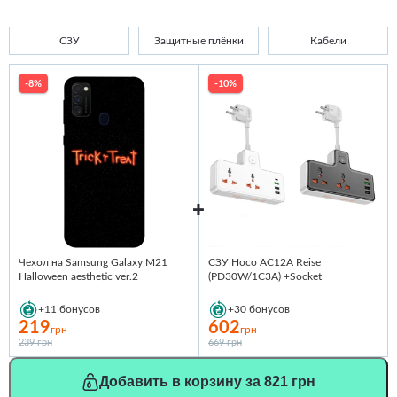
СЗУ
Защитные плёнки
Кабели
-8%
-10%
Чехол на Samsung Galaxy M21
СЗУ Hoco AC12A Reise
Halloween aesthetic ver.2
(PD30W/1C3A) +Socket
+11
бонусов
+30
бонусов
219
602
грн
грн
239 грн
669 грн
Добавить в корзину за 821 грн