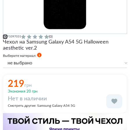
(0)
F1097031
Чехол на Samsung Galaxy A54 5G Halloween
aesthetic ver.2
Выберите материал:
не выбрано
Силиконовый
Силиконовый с бортами
219
грн
Premium
Экономия 20 грн
Нет в наличии
Смотреть другие:
Samsung Galaxy A54 5G