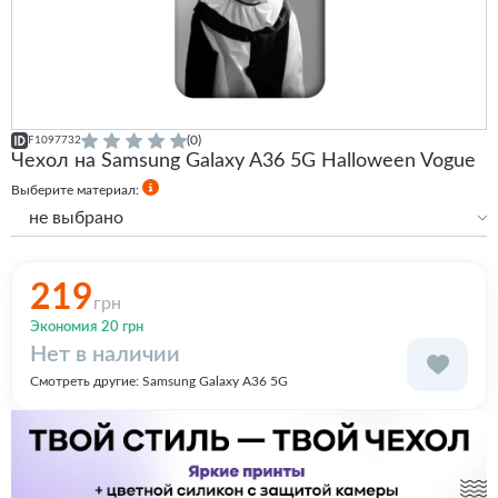
(0)
F1097732
Чехол на Samsung Galaxy A36 5G Halloween Vogue
Выберите материал:
не выбрано
Силиконовый
Силиконовый с бортами
219
грн
Premium
Premium with MagSafe
Экономия 20 грн
Нет в наличии
Смотреть другие:
Samsung Galaxy A36 5G