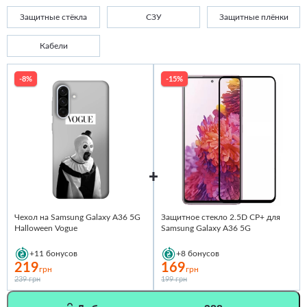
Защитные стёкла
СЗУ
Защитные плёнки
Кабели
-8%
-15%
Чехол на Samsung Galaxy A36 5G
Защитное стекло 2.5D CP+ для
Halloween Vogue
Samsung Galaxy A36 5G
+11
бонусов
+8
бонусов
219
169
грн
грн
239 грн
199 грн