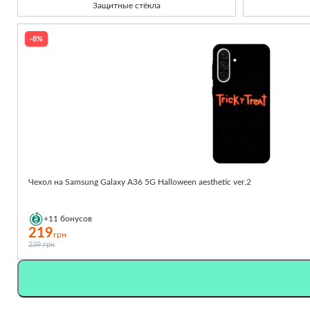
Защитные стёкла
-8%
Чехол на Samsung Galaxy A36 5G Halloween aesthetic ver.2
+11
бонусов
219
грн
239 грн