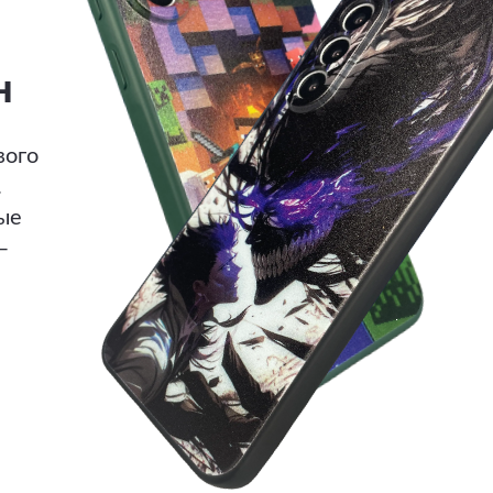
н
вого
.
ые
—