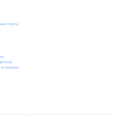
шние порты;
ам;
феткой;
вставками;