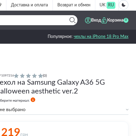
9
Доставка и оплата
Возврат и обмен
UK
RU
Вход
Корзина
0
Популярное:
чехлы на iPhone 18 Pro Max
(0)
F1097216
ехол на Samsung Galaxy A36 5G
alloween aesthetic ver.2
берите материал:
не выбрано
Силиконовый
Силиконовый с бортами
219
Premium
грн