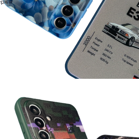
ерх и