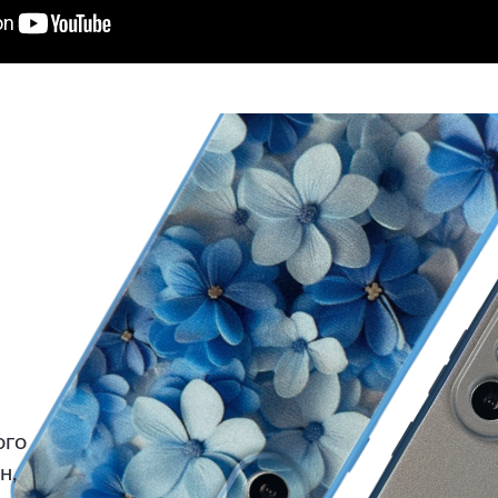
ого
н,