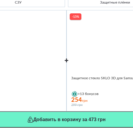
СЗУ
Защитные плёнки
-15%
Защитное стекло SKLO 3D для Samsu
+13
бонусов
254
грн
299 грн
Добавить в корзину за 473 грн