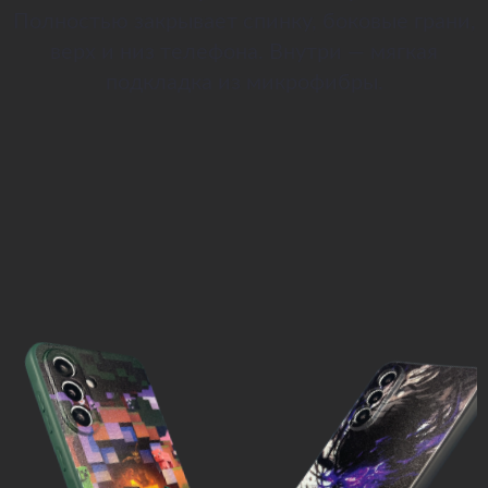
Полностью закрывает спинку, боковые грани,
верх и низ телефона. Внутри — мягкая
подкладка из микрофибры.