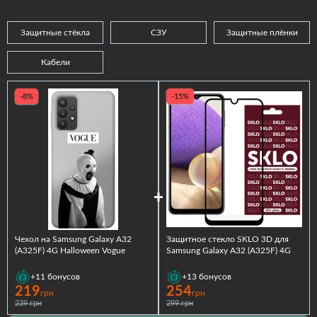
Защитные стёкла
СЗУ
Защитные плёнки
Кабели
-8%
-15%
Чехол на Samsung Galaxy A32
Защитное стекло SKLO 3D для
(A325F) 4G Halloween Vogue
Samsung Galaxy A32 (A325F) 4G
+11
бонусов
+13
бонусов
219
254
грн
грн
239 грн
299 грн