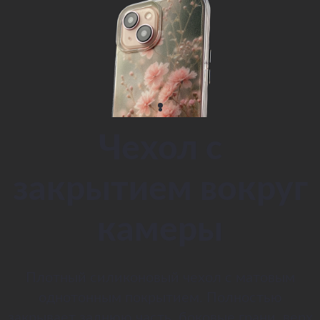
Чехол с
закрытием вокруг
камеры
Плотный силиконовый чехол с матовым
однотонным покрытием. Полностью
закрывает заднюю часть, боковые грани, верх