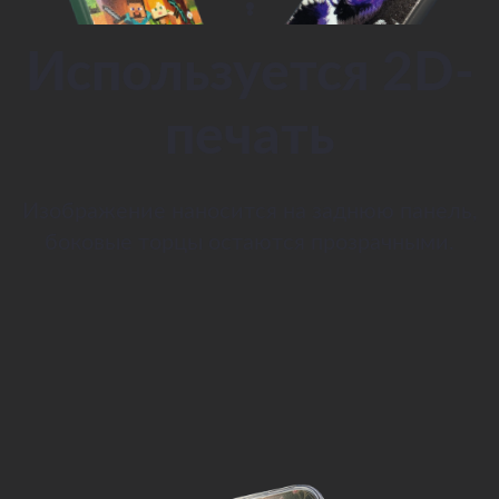
Используется 2D-
печать
Изображение наносится на заднюю панель,
боковые торцы остаются прозрачными.