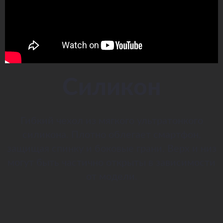
Силикон
Гибкий чехол из мягкого ультратонкого
силикона. Плотно облегает смартфон,
защищая спинку и боковые грани. Верх и низ
могут быть частично открыты в зависимости
от модели.