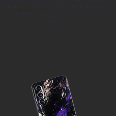
и низ смартфона, включая область вокруг
блока камер (сами линзы остаются
открытыми).