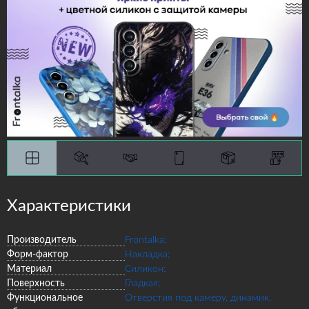
Характеристики
Производитель
Frontalka;
Форм-фактор
Накладка;
Материал
Силикон;
Поверхность
Гладкая;
Функциональное
Отверстия под камеру, динамик,