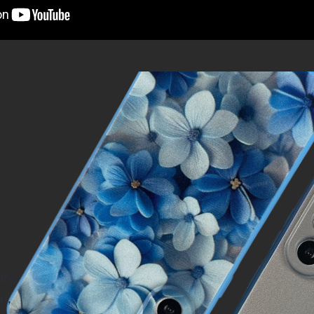
ого
н,