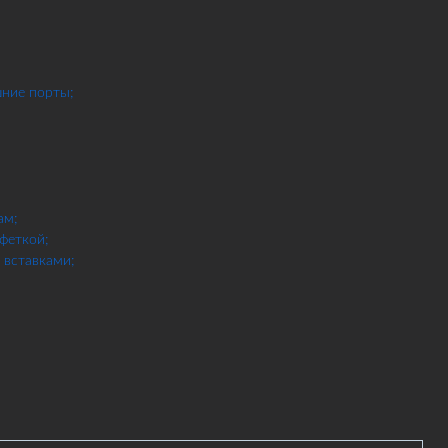
шние порты;
ам;
феткой;
вставками;