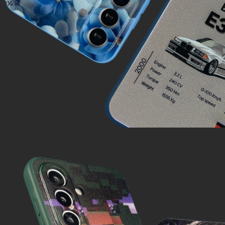
ерх и