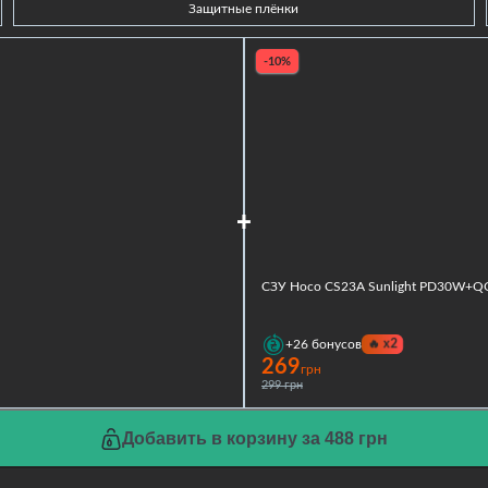
Защитные плёнки
-10%
СЗУ Hoco CS23A Sunlight PD30W+Q
🔥
x2
+26
бонусов
269
грн
299 грн
Добавить в корзину за 488 грн