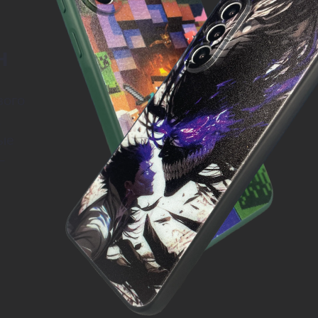
н
вого
.
ые
—