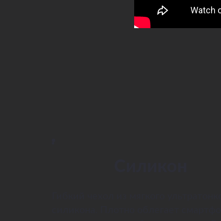
Силикон
Гибкий чехол из мягкого ультратонк
силикона. Плотно облегает смартфо