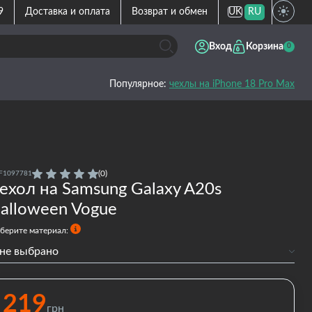
9
Доставка и оплата
Возврат и обмен
UK
RU
Вход
Корзина
0
Популярное:
чехлы на iPhone 18 Pro Max
(0)
F1097781
ехол на Samsung Galaxy A20s
alloween Vogue
берите материал:
не выбрано
Силиконовый
Силиконовый с бортами
219
грн