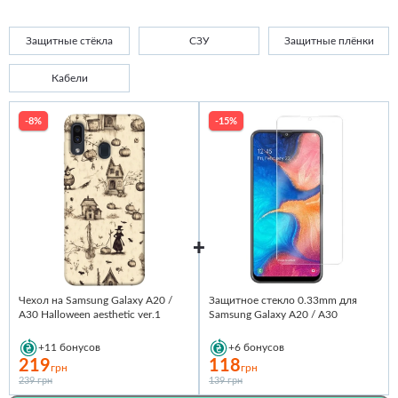
Защитные стёкла
СЗУ
Защитные плёнки
Кабели
-8%
-15%
Чехол на Samsung Galaxy A20 /
Защитное стекло 0.33mm для
A30 Halloween aesthetic ver.1
Samsung Galaxy A20 / A30
+11
бонусов
+6
бонусов
219
118
грн
грн
239 грн
139 грн