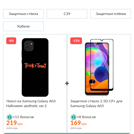
Защитные стёкла
СЗУ
Защитные плёнки
Кабели
-8%
-15%
Чехол на Samsung Galaxy A03
Защитное стекло 2.5D CP+ для
Halloween aesthetic ver.2
Samsung Galaxy A03
+11
бонусов
+8
бонусов
219
169
грн
грн
239 грн
199 грн