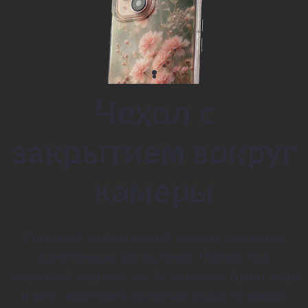
Чехол с
закрытием вокруг
камеры
Плотный силиконовый чехол с матовым
однотонным покрытием. Полностью
закрывает заднюю часть, боковые грани, верх
и низ смартфона, включая область вокруг