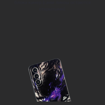
блока камер (сами линзы остаются
открытыми).