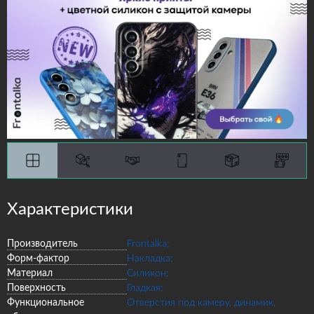
Характеристики
Производитель
Frontalka;
Форм-фактор
Накладка;
Материал
Силикон;
Поверхность
Гладкая;
Функциональное
Отверстия под камеру, динамик,