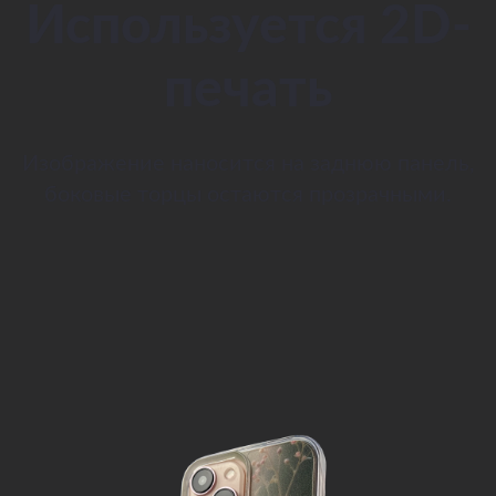
Используется 2D-
печать
Изображение наносится на заднюю панель,
боковые торцы остаются прозрачными.