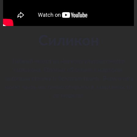
Силикон
Гибкий чехол из мягкого ультратонкого
силикона. Плотно облегает смартфон,
защищая спинку и боковые грани. Верх и низ
могут быть частично открыты в зависимости
от модели.