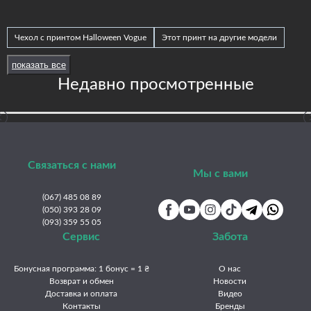
Чехол с принтом Halloween Vogue
Этот принт на другие модели
Принты Frontalka — Halloween
Samsung Galaxy F70e
показать все
Samsung Galaxy A90
Samsung Galaxy Z Fold8 Ultra
Недавно просмотренные
Samsung Galaxy Z Fold7
Samsung Galaxy A91
Samsung Galaxy Z Fold6
Samsung Galaxy A80
Samsung Galaxy Z Fold5
Samsung Galaxy A73 5G
Samsung Galaxy A72 4G / A72 5G
Samsung Galaxy Z Flip8
Связаться с нами
Мы с вами
Samsung Galaxy J8 (2018)
Samsung Galaxy A71
(067) 485 08 89
Samsung Galaxy Z Flip7 FE
Samsung Galaxy A70 (A705F)
(050) 393 28 09
(093) 359 55 05
Samsung Galaxy Z Flip7
Samsung Galaxy J7 (2018)
Сервис
Забота
Samsung Galaxy A60 (A606F)
Samsung Galaxy Z Flip6
Samsung Galaxy Z Flip5
Samsung Galaxy A57 5G
Бонусная программа: 1 бонус = 1 ₴
О нас
Возврат и обмен
Новости
Samsung Galaxy A56 5G
Samsung Galaxy Z Flip4
Доставка и оплата
Видео
Контакты
Бренды
Samsung Galaxy F56
Samsung Galaxy F55
Samsung Galaxy A55