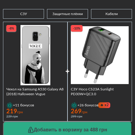
СЗУ
Защитные плёнки
Кабели
-8%
-10%
Чехол на Samsung A530 Galaxy A8
СЗУ Hoco CS23A Sunlight
(2018) Halloween Vogue
PD30W+QC3.0
🔥
x2
+11
бонусов
+26
бонусов
219
269
грн
грн
239 грн
299 грн
Добавить в корзину за 488 грн