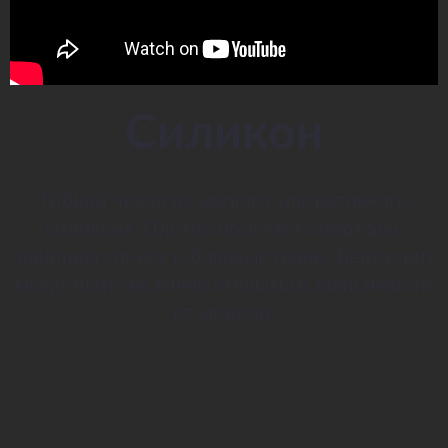
Силикон
Гибкий чехол из мягкого ультратонкого
силикона. Плотно облегает смартфон,
защищая спинку и боковые грани. Верх и низ
могут быть частично открыты в зависимости
от модели.