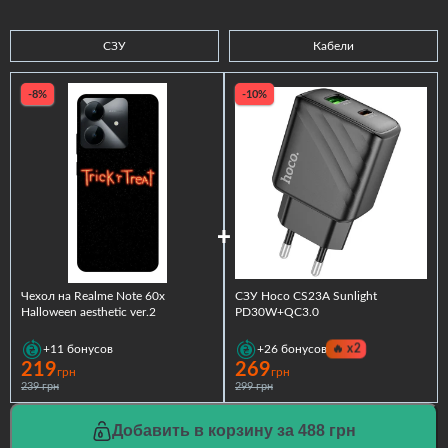
СЗУ
Кабели
-8%
-10%
Чехол на Realme Note 60x
СЗУ Hoco CS23A Sunlight
Halloween aesthetic ver.2
PD30W+QC3.0
🔥
x2
+11
бонусов
+26
бонусов
219
269
грн
грн
239 грн
299 грн
Добавить в корзину за 488 грн