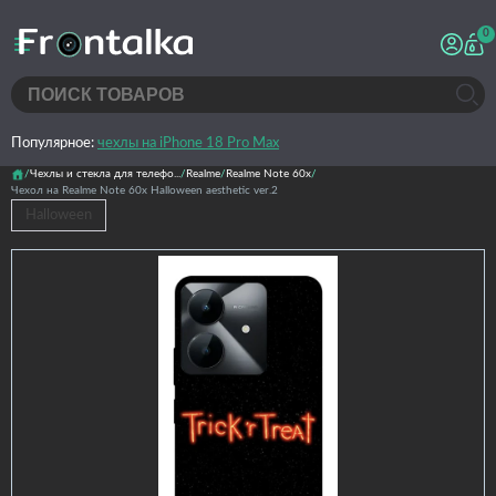
0
Популярное:
чехлы на iPhone 18 Pro Max
Чехлы и стекла для телефо...
Realme
Realme Note 60x
Чехол на Realme Note 60x Halloween aesthetic ver.2
Halloween