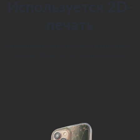
Используется 2D-
печать
Изображение наносится на заднюю панель,
боковые торцы остаются прозрачными.