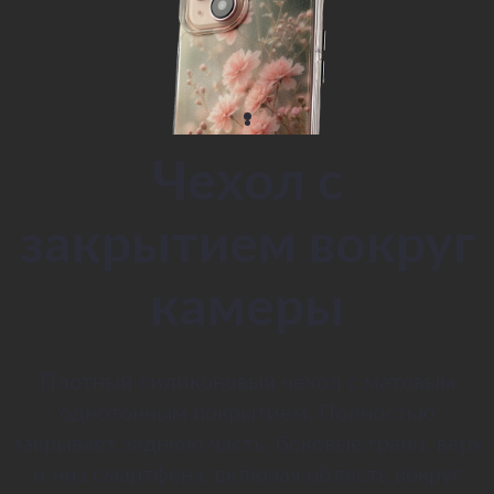
Чехол с
закрытием вокруг
камеры
Плотный силиконовый чехол с матовым
однотонным покрытием. Полностью
закрывает заднюю часть, боковые грани, верх
и низ смартфона, включая область вокруг