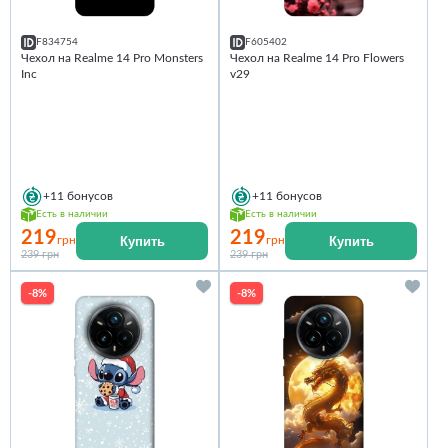
F834754
F605402
Чехол на Realme 14 Pro Monsters
Чехол на Realme 14 Pro Flowers
Inc
v29
+11
бонусов
+11
бонусов
Есть в наличии
Есть в наличии
219
219
Купить
Купить
грн
грн
239 грн
239 грн
-8%
-8%