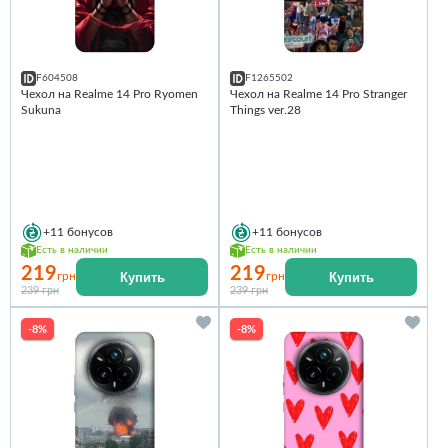
F604508
F1265502
Чехол на Realme 14 Pro Ryomen
Чехол на Realme 14 Pro Stranger
Sukuna
Things ver.28
+11
бонусов
+11
бонусов
Есть в наличии
Есть в наличии
219
219
Купить
Купить
грн
грн
239 грн
239 грн
-8%
-8%