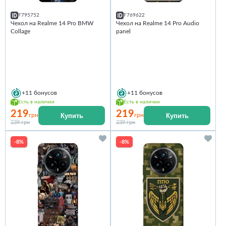
F795752
F769622
Чехол на Realme 14 Pro BMW
Чехол на Realme 14 Pro Audio
Collage
panel
+11
бонусов
+11
бонусов
Есть в наличии
Есть в наличии
219
219
Купить
Купить
грн
грн
239 грн
239 грн
-8%
-8%