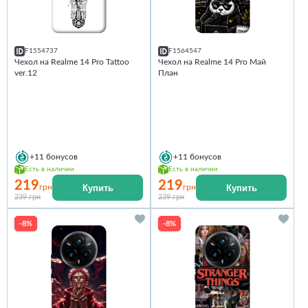
F1554737
F1564547
Чехол на Realme 14 Pro Tattoo
Чехол на Realme 14 Pro Май
ver.12
План
+11
бонусов
+11
бонусов
Есть в наличии
Есть в наличии
219
219
Купить
Купить
грн
грн
239 грн
239 грн
-8%
-8%