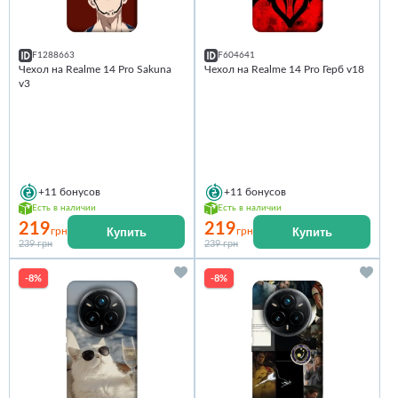
F1288663
F604641
Чехол на Realme 14 Pro Sakuna
Чехол на Realme 14 Pro Герб v18
v3
+11
бонусов
+11
бонусов
Есть в наличии
Есть в наличии
219
219
Купить
Купить
грн
грн
239 грн
239 грн
-8%
-8%