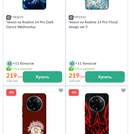
F782072
F991553
Чехол на Realme 14 Pro Dark
Чехол на Realme 14 Pro Floral
Dance Wednesday
design ver.5
+11
бонусов
+11
бонусов
Есть в наличии
Есть в наличии
219
219
Купить
Купить
грн
грн
239 грн
239 грн
-8%
-8%