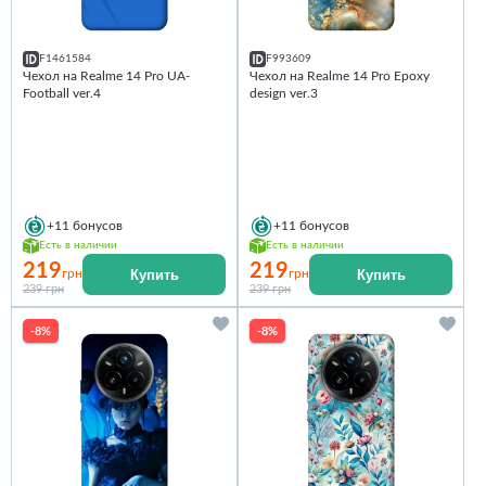
F1461584
F993609
Чехол на Realme 14 Pro UA-
Чехол на Realme 14 Pro Epoxy
Football ver.4
design ver.3
+11
бонусов
+11
бонусов
Есть в наличии
Есть в наличии
219
219
Купить
Купить
грн
грн
239 грн
239 грн
-8%
-8%