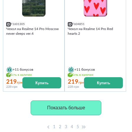
F1601305
F604851
Чехол на Realme 14 Pro Moscow
Чехол на Realme 14 Pro Red
never sleeps ver.4
hearts 2
+11
бонусов
+11
бонусов
Есть в наличии
Есть в наличии
219
219
Купить
Купить
грн
грн
239 грн
239 грн
Показать больше
1
2
3
4
5