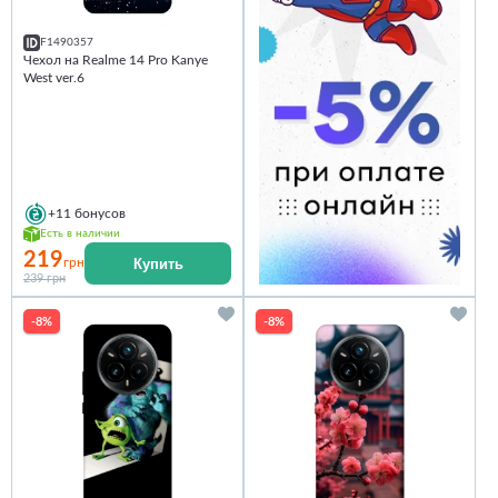
F1490357
Чехол на Realme 14 Pro Kanye
West ver.6
+11
бонусов
Есть в наличии
219
Купить
грн
239 грн
-8%
-8%