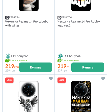
F794756
F894704
Чехол на Realme 14 Pro Labubu
Чехол на Realme 14 Pro Roblox
with wings
logo ver.2
+11
бонусов
+11
бонусов
Есть в наличии
Есть в наличии
219
219
Купить
Купить
грн
грн
239 грн
239 грн
-8%
-8%