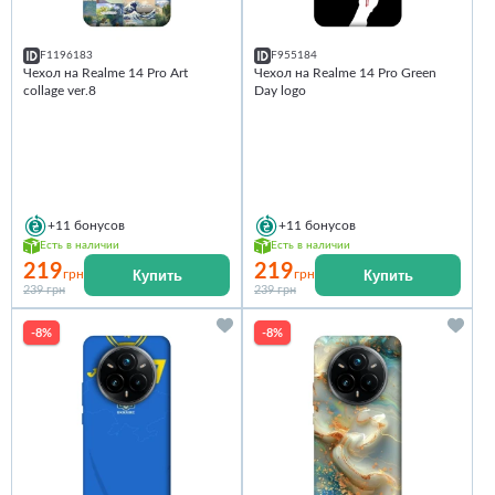
F1196183
F955184
Чехол на Realme 14 Pro Art
Чехол на Realme 14 Pro Green
collage ver.8
Day logo
+11
бонусов
+11
бонусов
Есть в наличии
Есть в наличии
219
219
Купить
Купить
грн
грн
239 грн
239 грн
-8%
-8%