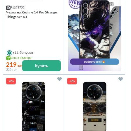
F1273752
Чехол на Realme 14 Pro Stranger
Things ver.43
+11
бонусов
Есть в наличии
219
Купить
грн
239 грн
-8%
-8%