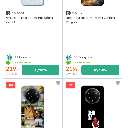
F1185643
F605525
Чехол на Realme 14 Pro Stitch
Чехол на Realme 14 Pro Golden
ver.21
Dragon
+11
бонусов
+11
бонусов
Есть в наличии
Есть в наличии
219
219
Купить
Купить
грн
грн
239 грн
239 грн
-8%
-8%