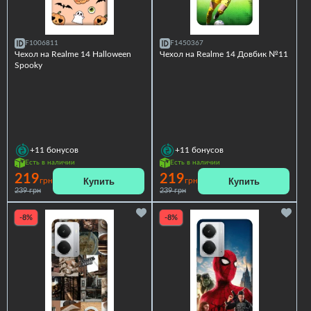
F1006811
F1450367
Чехол на Realme 14 Halloween
Чехол на Realme 14 Довбик №11
Spooky
+11
бонусов
+11
бонусов
Есть в наличии
Есть в наличии
219
219
Купить
Купить
грн
грн
239 грн
239 грн
-8%
-8%