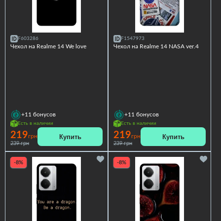
F603286
F1547973
Чехол на Realme 14 We love
Чехол на Realme 14 NASA ver.4
+11
бонусов
+11
бонусов
Есть в наличии
Есть в наличии
219
219
Купить
Купить
грн
грн
239 грн
239 грн
-8%
-8%