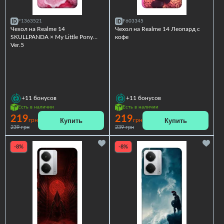
F1363521
F603345
Чехол на Realme 14
Чехол на Realme 14 Леопард с
SKULLPANDA × My Little Pony
кофе
Ver.5
+11
бонусов
+11
бонусов
Есть в наличии
Есть в наличии
219
219
Купить
Купить
грн
грн
239 грн
239 грн
-8%
-8%