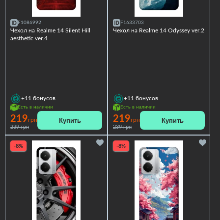
F1086992
F1633703
Чехол на Realme 14 Silent Hill
Чехол на Realme 14 Odyssey ver.2
aesthetic ver.4
+11
бонусов
+11
бонусов
Есть в наличии
Есть в наличии
219
219
Купить
Купить
грн
грн
239 грн
239 грн
-8%
-8%