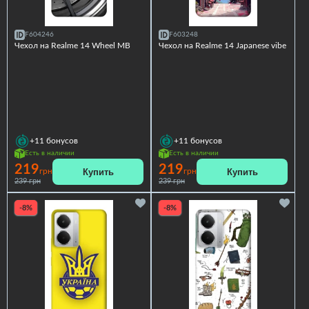
F604246
F603248
Чехол на Realme 14 Wheel MB
Чехол на Realme 14 Japanese vibe
+11
бонусов
+11
бонусов
Есть в наличии
Есть в наличии
219
219
Купить
Купить
грн
грн
239 грн
239 грн
-8%
-8%