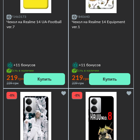
F1463173
F840640
Чехол на Realme 14 UA-Football
Чехол на Realme 14 Equipment
ver.7
ver.1
+11
бонусов
+11
бонусов
Есть в наличии
Есть в наличии
219
219
Купить
Купить
грн
грн
239 грн
239 грн
-8%
-8%