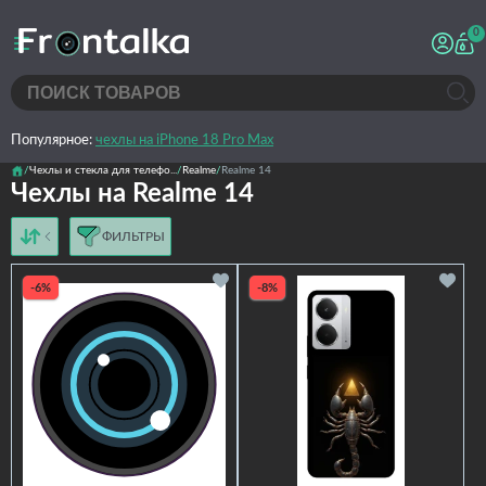
0
Популярное:
чехлы на iPhone 18 Pro Max
Чехлы и стекла для телефо...
Realme
Realme 14
Чехлы на Realme 14
ФИЛЬТРЫ
от дешёвых к дорогим
от дорогих к дешёвым
-6%
-8%
по имени
новинки