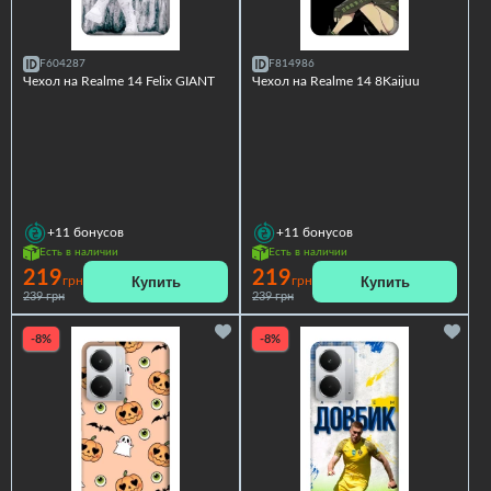
F604287
F814986
Чехол на Realme 14 Felix GIANT
Чехол на Realme 14 8Kaijuu
+11
бонусов
+11
бонусов
Есть в наличии
Есть в наличии
219
219
Купить
Купить
грн
грн
239 грн
239 грн
-8%
-8%