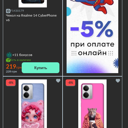
F1430179
Чехол на Realme 14 CyberPhone
v6
+11
бонусов
Есть в наличии
219
Купить
грн
239 грн
-8%
-8%