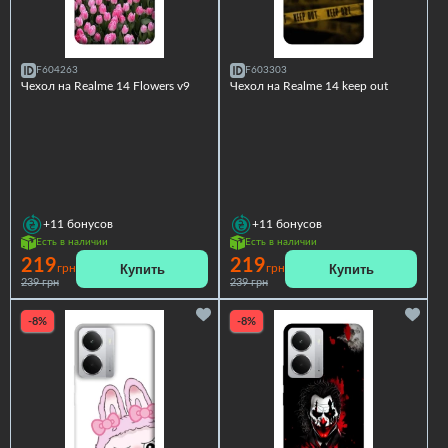
F604263
F603303
Чехол на Realme 14 Flowers v9
Чехол на Realme 14 keep out
+11
бонусов
+11
бонусов
Есть в наличии
Есть в наличии
219
219
Купить
Купить
грн
грн
239 грн
239 грн
-8%
-8%