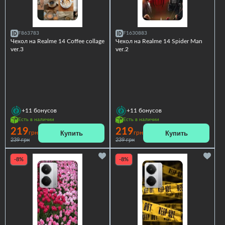
F863783
F1630883
Чехол на Realme 14 Coffee collage
Чехол на Realme 14 Spider Man
ver.3
ver.2
+11
бонусов
+11
бонусов
Есть в наличии
Есть в наличии
219
219
Купить
Купить
грн
грн
239 грн
239 грн
-8%
-8%