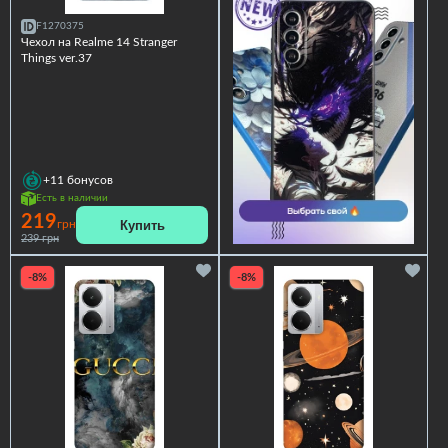
F1270375
Чехол на Realme 14 Stranger
Things ver.37
+11
бонусов
Есть в наличии
219
Купить
грн
239 грн
-8%
-8%