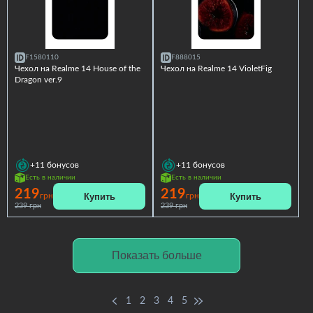
F1580110
F888015
Чехол на Realme 14 House of the
Чехол на Realme 14 VioletFig
Dragon ver.9
+11
бонусов
+11
бонусов
Есть в наличии
Есть в наличии
219
219
Купить
Купить
грн
грн
239 грн
239 грн
Показать больше
1
2
3
4
5