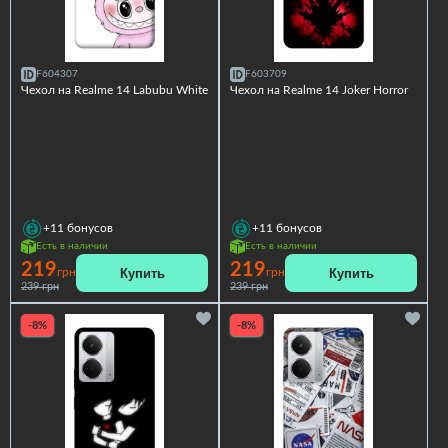
F604307
F603709
Чехол на Realme 14 Labubu White
Чехол на Realme 14 Joker Horror
+11
бонусов
+11
бонусов
Есть в наличии
Есть в наличии
219
219
Купить
Купить
грн
грн
239 грн
239 грн
-8%
-8%