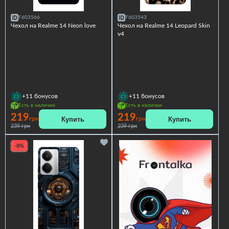
F603566
F603543
Чехол на Realme 14 Neon love
Чехол на Realme 14 Leopard Skin
v4
+11
бонусов
+11
бонусов
Есть в наличии
Есть в наличии
219
219
Купить
Купить
грн
грн
239 грн
239 грн
-8%