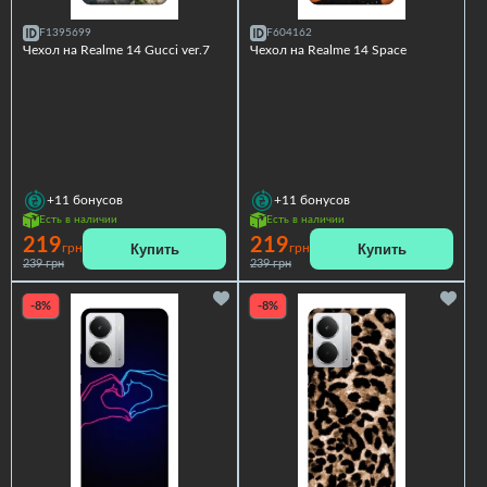
F1395699
F604162
Чехол на Realme 14 Gucci ver.7
Чехол на Realme 14 Space
+11
бонусов
+11
бонусов
Есть в наличии
Есть в наличии
219
219
Купить
Купить
грн
грн
239 грн
239 грн
-8%
-8%