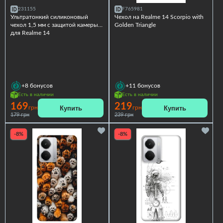
231155
F765981
Ультратонкий силиконовый
Чехол на Realme 14 Scorpio with
чехол 1,5 мм с защитой камеры
Golden Triangle
для Realme 14
+8
бонусов
+11
бонусов
Есть в наличии
Есть в наличии
169
219
Купить
Купить
грн
грн
179 грн
239 грн
-8%
-8%