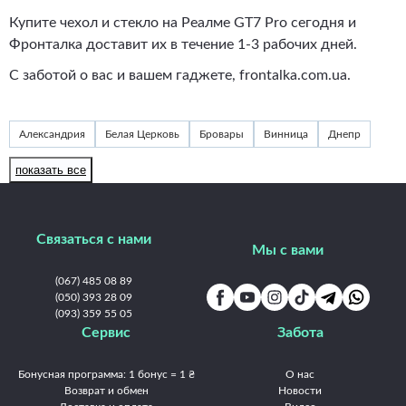
Купите чехол и стекло на Реалме GT7 Pro сегодня и
Фронталка доставит их в течение 1-3 рабочих дней.
С заботой о вас и вашем гаджете, frontalka.com.ua.
Александрия
Белая Церковь
Бровары
Винница
Днепр
Житомир
Запорожье
Ивано-Франковск
Измаил
Изюм
показать все
Каменец-Подольский
Каменское
Киев
Краматорск
Кременчуг
Кривой Рог
Кропивницкий
Луцк
Львов
Связаться с нами
Мукачево
Николаев
Никополь
Одесса
Павлоград
Мы с вами
Полтава
Ровно
Славянск
Сумы
Тернополь
Ужгород
(067) 485 08 89
Умань
(050) 393 28 09
Харьков
Херсон
Хмельницкий
Черкассы
(093) 359 55 05
Чернигов
Черновцы
Сервис
Забота
Бонусная программа: 1 бонус = 1 ₴
О нас
Возврат и обмен
Новости