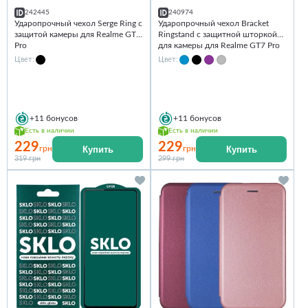
242445
240974
Ударопрочный чехол Serge Ring с
Ударопрочный чехол Bracket
защитой камеры для Realme GT7
Ringstand с защитной шторкой
Pro
для камеры для Realme GT7 Pro
Цвет:
Цвет:
+11
бонусов
+11
бонусов
Есть в наличии
Есть в наличии
229
229
Купить
Купить
грн
грн
319 грн
299 грн