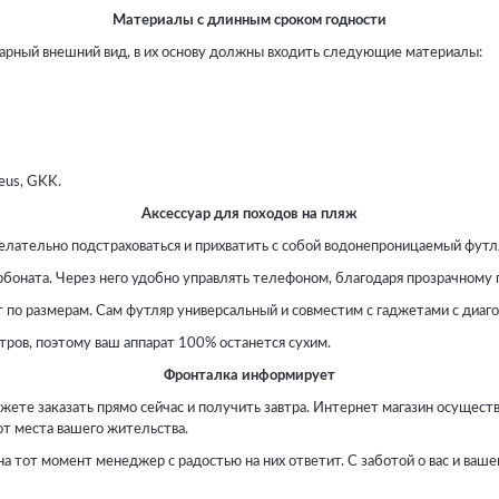
Материалы с длинным сроком годности
арный внешний вид, в их основу должны входить следующие материалы:
eus, GKK.
Аксессуар для походов на пляж
елательно подстраховаться и прихватить с собой водонепроницаемый футл
боната. Через него удобно управлять телефоном, благодаря прозрачному
 по размерам. Сам футляр универсальный и совместим с гаджетами с диаго
ров, поэтому ваш аппарат 100% останется сухим.
Фронталка информирует
жете заказать прямо сейчас и получить завтра. Интернет магазин осущест
 от места вашего жительства.
тот момент менеджер с радостью на них ответит. С заботой о вас и вашем