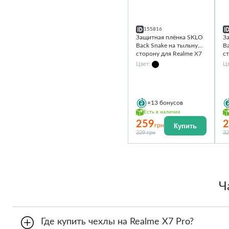
155816
Защитная плёнка SKLO
З
Back Snake на тыльную
B
сторону для Realme X7
с
Pro
Pr
Цвет:
Цв
+13
бонусов
Есть в наличии
259
2
Купить
грн
329 грн
32
Ч
Где купить чехлы на Realme X7 Pro?