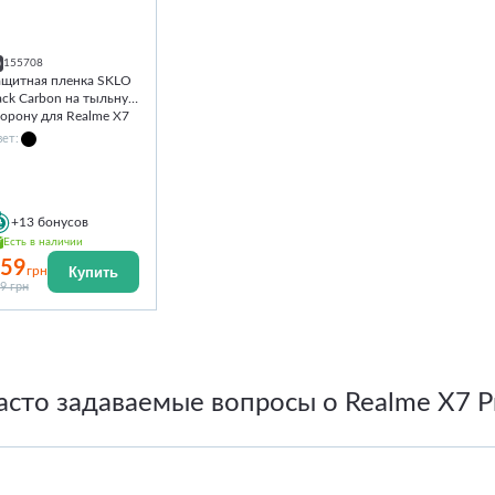
155708
ащитная пленка SKLO
ack Carbon на тыльную
торону для Realme X7
o
ет:
+13
бонусов
Есть в наличии
59
Купить
грн
9 грн
асто задаваемые вопросы о Realme X7 P