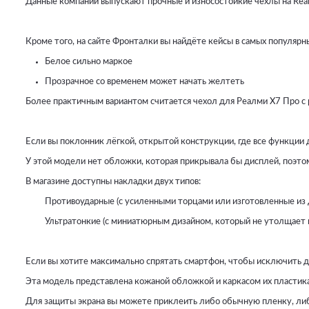
Данные компании выпускают прочные и износостойкие чехлы на Realme
Кроме того, на сайте Фронталки вы найдёте кейсы в самых популярны
Белое сильно маркое
Прозрачное со временем может начать желтеть
Более практичным вариантом считается чехол для Реалми Х7 Про с р
Если вы поклонник лёгкой, открытой конструкции, где все функции д
У этой модели нет обложки, которая прикрывала бы дисплей, поэтому
В магазине доступны накладки двух типов:
Противоударные (с усиленными торцами или изготовленные из д
Ультратонкие (с миниатюрным дизайном, который не утолщает 
Если вы хотите максимально спрятать смартфон, чтобы исключить даж
Эта модель представлена кожаной обложкой и каркасом их пластика 
Для защиты экрана вы можете приклеить либо обычную пленку, либо 