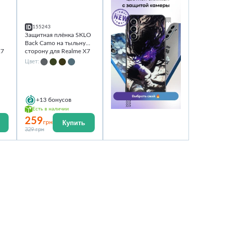
155243
Защитная плёнка SKLO
Back Camo на тыльную
X7
сторону для Realme X7
Pro
Цвет:
+13
бонусов
Есть в наличии
259
Купить
грн
329 грн