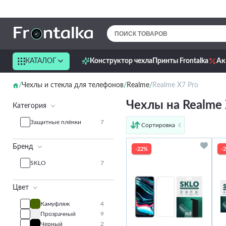
КАТАЛОГ
Конструктор чехла
Принты Frontalka
Ак
Чехлы и стекла для телефонов
Realme
Realme X7 Pro
Чехлы на Realme 
Категория
Защитные плёнки
7
Сортировка
от дешёвых к дорогим
Бренд
от дорогих к дешёвым
-22%
-
по имени
SKLO
7
новинки
Цвет
Камуфляж
4
Прозрачный
9
Черный
2