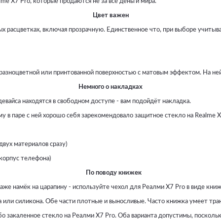
 X7 Pro, которые продаются не за все деньги мира.
Цвет важен
х расцветках, включая прозрачную. Единственное что, при выборе учитыв
азноцветной или принтованной поверхностью с матовым эффектом. На ней 
Немного о накладках
евайса находятся в свободном доступе - вам подойдёт накладка.
 в паре с ней хорошо себя зарекомендовало защитное стекло на Realme X
вух материалов сразу)
корпус телефона)
По поводу книжек
е намёк на царапину - используйте чехол для Реалми X7 Pro в виде книж
или силикона. Обе части плотные и выносливые. Часто книжка умеет тран
закаленное стекло на Реалми Х7 Pro. Оба варианта допустимы, поскольку