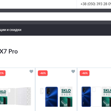
+38 (050) 393 28 0
ции и скидки
X7 Pro
21%
-46%
-46%