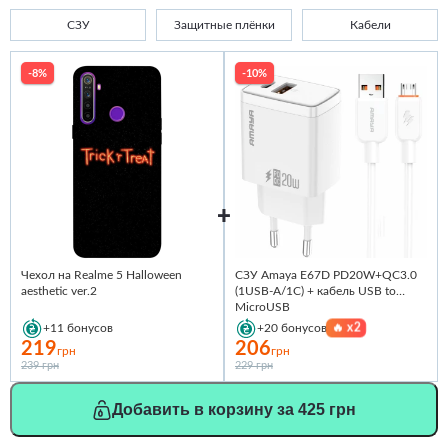
СЗУ
Защитные плёнки
Кабели
-8%
-10%
Чехол на Realme 5 Halloween
СЗУ Amaya E67D PD20W+QC3.0
aesthetic ver.2
(1USB-A/1C) + кабель USB to
MicroUSB
🔥
x2
+11
бонусов
+20
бонусов
219
206
грн
грн
239 грн
229 грн
Добавить в корзину за 425 грн