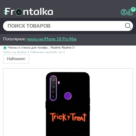
0
Популярное:
чехлы на iPhone 18 Pro Max
Чехлы и стекла для телефо...
Realme
Realme 5
Чехол на Realme 5 Halloween aesthetic ver.2
Halloween