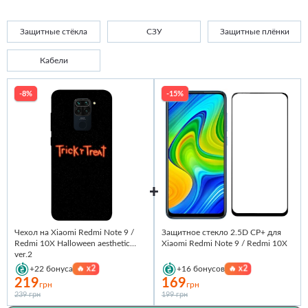
Защитные стёкла
СЗУ
Защитные плёнки
Кабели
-8%
-15%
Чехол на Xiaomi Redmi Note 9 /
Защитное стекло 2.5D CP+ для
Redmi 10X Halloween aesthetic
Xiaomi Redmi Note 9 / Redmi 10X
ver.2
🔥
x2
🔥
x2
+22
бонуса
+16
бонусов
219
169
грн
грн
239 грн
199 грн