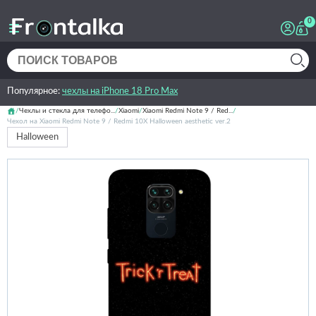
0
Популярное:
чехлы на iPhone 18 Pro Max
Чехлы и стекла для телефо...
Xiaomi
Xiaomi Redmi Note 9 / Red...
Чехол на Xiaomi Redmi Note 9 / Redmi 10X Halloween aesthetic ver.2
Halloween