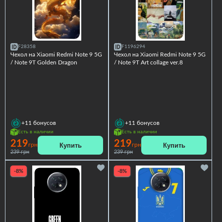
F28358
F1196294
Чехол на Xiaomi Redmi Note 9 5G
Чехол на Xiaomi Redmi Note 9 5G
/ Note 9T Golden Dragon
/ Note 9T Art collage ver.8
+11
бонусов
+11
бонусов
Есть в наличии
Есть в наличии
219
219
Купить
Купить
грн
грн
239 грн
239 грн
-8%
-8%