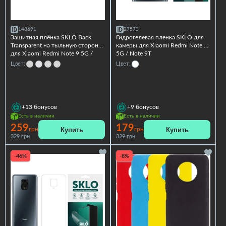
148691
27573
Защитная плёнка SKLO Back
Гидрогелевая пленка SKLO для
Transparent на тыльную сторону
камеры для Xiaomi Redmi Note 9
для Xiaomi Redmi Note 9 5G /
5G / Note 9T
Note 9T
Цвет:
Цвет:
+13
бонусов
+9
бонусов
Есть в наличии
Есть в наличии
259
179
Купить
Купить
грн
грн
329 грн
329 грн
-46%
-8%