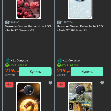
F348668
F1185754
Чехол на Xiaomi Redmi Note 9 5G
Чехол на Xiaomi Redmi Note 9 5G
/ Note 9T Flowers v29
/ Note 9T Stitch ver.21
+11
бонусов
+11
бонусов
Есть в наличии
Есть в наличии
219
219
Купить
Купить
грн
грн
239 грн
239 грн
-8%
-8%