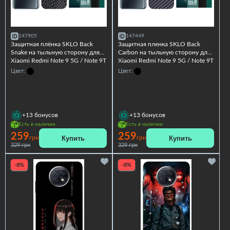
147905
147449
Защитная плёнка SKLO Back
Защитная пленка SKLO Back
Snake на тыльную сторону для
Carbon на тыльную сторону для
Xiaomi Redmi Note 9 5G / Note 9T
Xiaomi Redmi Note 9 5G / Note 9T
Цвет:
Цвет:
+13
бонусов
+13
бонусов
Есть в наличии
Есть в наличии
259
259
Купить
Купить
грн
грн
329 грн
329 грн
-8%
-8%