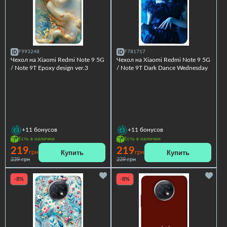
F993248
F781717
Чехол на Xiaomi Redmi Note 9 5G
Чехол на Xiaomi Redmi Note 9 5G
/ Note 9T Epoxy design ver.3
/ Note 9T Dark Dance Wednesday
+11
бонусов
+11
бонусов
Есть в наличии
Есть в наличии
219
219
Купить
Купить
грн
грн
239 грн
239 грн
-8%
-8%