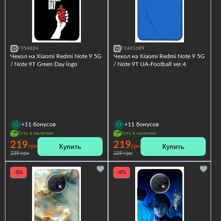
F954824
F1461689
Чехол на Xiaomi Redmi Note 9 5G
Чехол на Xiaomi Redmi Note 9 5G
/ Note 9T Green Day logo
/ Note 9T UA-Football ver.4
+11
бонусов
+11
бонусов
Есть в наличии
Есть в наличии
219
219
Купить
Купить
грн
грн
239 грн
239 грн
-8%
-8%