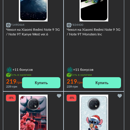
F1490464
F834400
Чехол на Xiaomi Redmi Note 9 5G
Чехол на Xiaomi Redmi Note 9 5G
/ Note 9T Kanye West ver.6
/ Note 9T Monsters Inc
+11
бонусов
+11
бонусов
Есть в наличии
Есть в наличии
219
219
Купить
Купить
грн
грн
239 грн
239 грн
-8%
-8%