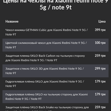
Цены на чехлы на xiaomi redmi note 9
Защитная пленка SKLO Back Carbon на тыльную сторону для Xiaomi Redmi
механических повреждений на смартфоне и увеличить его
5g / note 9t
Note 9 5G / Note 9T (1 цвет)
эксплуатационный срок. Кроме того, красивый и необычный аксессуар
придаст телефону изюминку и подчеркнет вашу индивидуальность.
Название
Цена
Чехол книжка GETMAN Cubic для Xiaomi Redmi Note 9 5G /
399 грн
Note 9T
Цветной силиконовый чехол для Xiaomi Redmi Note 9 5G /
100 грн
Note 9T
Защитная пленка SKLO Back Carbon на тыльную сторону
259 грн
для Xiaomi Redmi Note 9 5G / Note 9T
Защитное стекло SKLO 3D для Xiaomi Redmi Note 9 5G /
299 грн
Note 9T
Гидрогелевая плёнка SKLO для Xiaomi Redmi Note 9 5G /
179 грн
Note 9T
Гидрогелевая плёнка SKLO на тыльную сторону для Xiaomi
179 грн
Redmi Note 9 5G / Note 9T
Защитная плёнка SKLO Back Snake на тыльную сторону для
259 грн