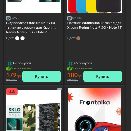
26972
131818
Гидрогелевая плёнка SKLO на
Цветной силиконовый чехол для
тыльную сторону для Xiaomi
Xiaomi Redmi Note 9 5G / Note 9T
Redmi Note 9 5G / Note 9T
Цвет:
Цвет:
+9
бонусов
+5
бонусов
Есть в наличии
Есть в наличии
179
100
Купить
Купить
грн
грн
329 грн
109 грн
-21%