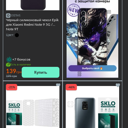
132561
Чёрный силиконовый чехол Epik
для Xiaomi Redmi Note 9 5G /
Note 9T
Цвет:
+7
бонусов
Есть в наличии
139
Купить
грн
199 грн
-21%
-46%