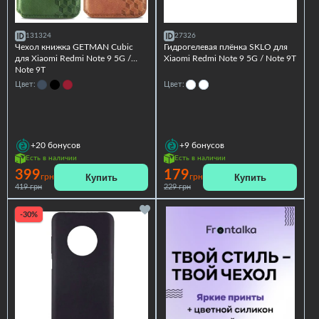
131324
27326
Чехол книжка GETMAN Cubic
Гидрогелевая плёнка SKLO для
для Xiaomi Redmi Note 9 5G /
Xiaomi Redmi Note 9 5G / Note 9T
Note 9T
Цвет:
Цвет:
+20
бонусов
+9
бонусов
Есть в наличии
Есть в наличии
399
179
Купить
Купить
грн
грн
419 грн
229 грн
-30%