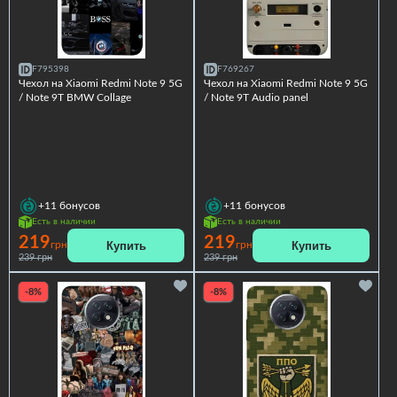
F795398
F769267
Чехол на Xiaomi Redmi Note 9 5G
Чехол на Xiaomi Redmi Note 9 5G
/ Note 9T BMW Collage
/ Note 9T Audio panel
+11
бонусов
+11
бонусов
Есть в наличии
Есть в наличии
219
219
Купить
Купить
грн
грн
239 грн
239 грн
-8%
-8%