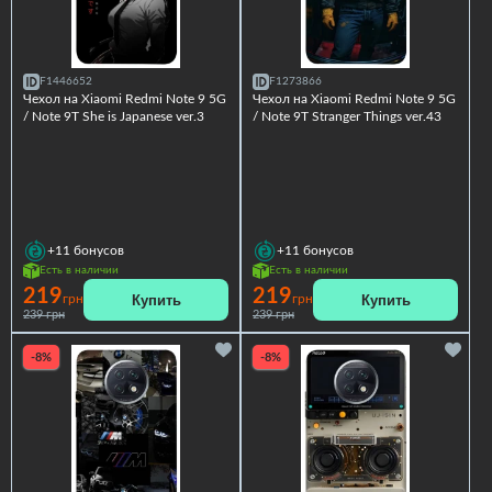
F1446652
F1273866
Чехол на Xiaomi Redmi Note 9 5G
Чехол на Xiaomi Redmi Note 9 5G
/ Note 9T She is Japanese ver.3
/ Note 9T Stranger Things ver.43
+11
бонусов
+11
бонусов
Есть в наличии
Есть в наличии
219
219
Купить
Купить
грн
грн
239 грн
239 грн
-8%
-8%