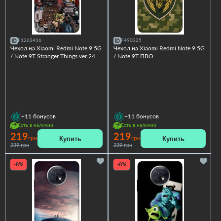
F1263416
F490325
Чехол на Xiaomi Redmi Note 9 5G
Чехол на Xiaomi Redmi Note 9 5G
/ Note 9T Stranger Things ver.24
/ Note 9T ПВО
+11
бонусов
+11
бонусов
Есть в наличии
Есть в наличии
219
219
Купить
Купить
грн
грн
239 грн
239 грн
-8%
-8%