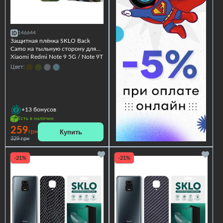
146644
Защитная плёнка SKLO Back
Camo на тыльную сторону для
Xiaomi Redmi Note 9 5G / Note 9T
Цвет:
+13
бонусов
Есть в наличии
259
Купить
грн
329 грн
-21%
-21%