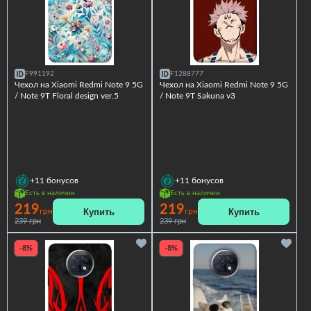
F991192
F1288777
Чехол на Xiaomi Redmi Note 9 5G
Чехол на Xiaomi Redmi Note 9 5G
/ Note 9T Floral design ver.5
/ Note 9T Sakuna v3
+11
бонусов
+11
бонусов
Есть в наличии
Есть в наличии
219
219
Купить
Купить
грн
грн
239 грн
239 грн
-8%
-8%