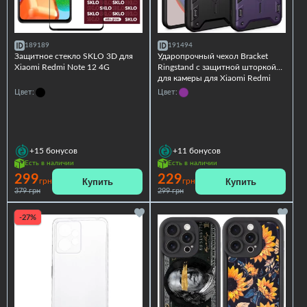
189189
191494
Защитное стекло SKLO 3D для
Ударопрочный чехол Bracket
Xiaomi Redmi Note 12 4G
Ringstand с защитной шторкой
для камеры для Xiaomi Redmi
Note 12 4G
Цвет:
Цвет:
+15
бонусов
+11
бонусов
Есть в наличии
Есть в наличии
299
229
Купить
Купить
грн
грн
379 грн
299 грн
-27%