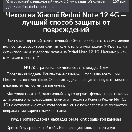
Ультратонкий силиконовый чехол 1,5 мм с защитой камеры
169 грн
для Xiaomi Redmi Note 12 4G
Чехол на Xiaomi Redmi Note 12 4G —
лучший способ защиты от
повреждений
Вам нужен хороший, качественный кейс на телефон, которому можно
полностью довериться? Считайте, что вы его уже нашли. У Фронталки
есть классные и недорогие чехлы на Redmi Note 12 4G. Например, как
вам такие варианты?
№1. Ультратонкая силиконовая накладка 1 мм
Прозрачная модель. Компактные размеры — толщина всего 1 мм.
Незаметна на смартфоне. Основная задача — защита корпуса от мелких
царапин, потертостей, загрязнений.
Материал плотный, эластичный, круто держит форму на протяжении
длительного использования. Если этот чехол на Ксиоми Редми Нот 12
4G не оставлять на открытом солнце, он не пожелтеет и не покроется
некрасивыми коричневыми пятнами.
№2. Противоударная накладка Serge Ring с защитой камеры
Крепкий, ударопрочный кейс. Конструкция выполнена из двух