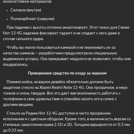
износостойких материалов:
Силикон (внутри)
Поликарбонат (снаружи)
При падении с высоты отлично амортизирует. Этот чехол для Сяоми
Нот 12 4G надежно фиксирует гаджет и не спадает с него даже в
случае сильного удара.
Чтобы вы могли пользоваться камерой и не переживать из-за
качества снимков — разработчики предусмотрели специальную
выдвижную шторку. Она прикрывает модули и не позволяет, чтобы они
поцарапались.
Проверенное средство по уходу за экраном
Помимо кейса, на вашем девайсе обязательно должно быть
защитное стекло на Xiaomi Redmi Note 12 4G. Оно прозрачное, в меру
тонкое и очень твердое. Все это дает вам возможность работать с
телефоном в свое удовольствие и спокойно носить его в сумке с
другими вещами.
Стекло на Редми Нот 12 4G доступно в чисто прозрачном
исполнении и с цветным ободком. Кроме того, в наличии есть версии со
степенью закругления краев 2.5D и 3D. Толщина варьируется от 0.3 мм
до 0.33 мм.