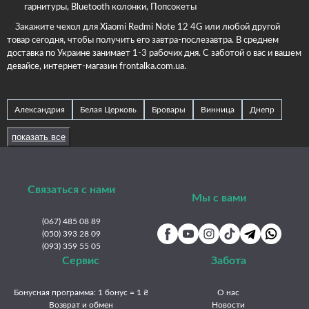
гарнитуры, Bluetooth колонки, Попсокеты
Закажите чехол для Xiaomi Redmi Note 12 4G или любой другой
товар сегодня, чтобы получить его завтра-послезавтра. В среднем
доставка по Украине занимает 1-3 рабочих дня. С заботой о вас и вашем
девайсе, интернет-магазин frontalka.com.ua.
Александрия
Белая Церковь
Бровары
Винница
Днепр
Житомир
Запорожье
Ивано-Франковск
Измаил
Изюм
показать все
Каменец-Подольский
Каменское
Киев
Краматорск
Кременчуг
Кривой Рог
Кропивницкий
Луцк
Львов
Связаться с нами
Мукачево
Николаев
Никополь
Одесса
Павлоград
Мы с вами
Полтава
Ровно
Славянск
Сумы
Тернополь
Ужгород
(067) 485 08 89
Умань
(050) 393 28 09
Харьков
Херсон
Хмельницкий
Черкассы
(093) 359 55 05
Чернигов
Черновцы
Сервис
Забота
Бонусная программа: 1 бонус = 1 ₴
О нас
Возврат и обмен
Новости