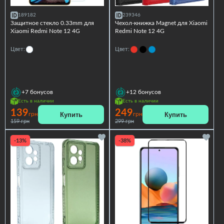
189182
239346
Защитное стекло 0.33mm для
Чехол-книжка Magnet для Xiaomi
Xiaomi Redmi Note 12 4G
Redmi Note 12 4G
Цвет:
Цвет:
+7
бонусов
+12
бонусов
Есть в наличии
Есть в наличии
139
249
Купить
Купить
грн
грн
159 грн
299 грн
-13%
-38%