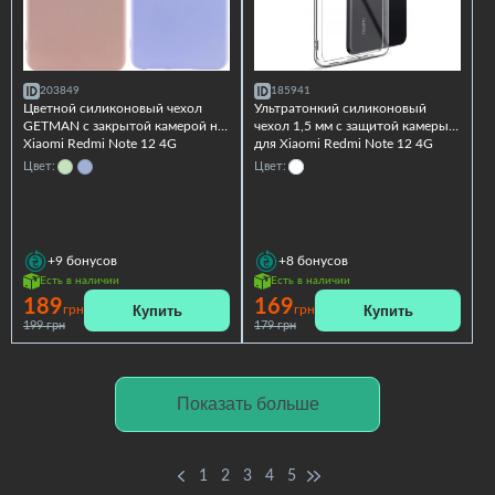
203849
185941
Цветной силиконовый чехол
Ультратонкий силиконовый
GETMAN с закрытой камерой на
чехол 1,5 мм с защитой камеры
Xiaomi Redmi Note 12 4G
для Xiaomi Redmi Note 12 4G
Цвет:
Цвет:
+9
бонусов
+8
бонусов
Есть в наличии
Есть в наличии
189
169
Купить
Купить
грн
грн
199 грн
179 грн
Показать больше
1
2
3
4
5