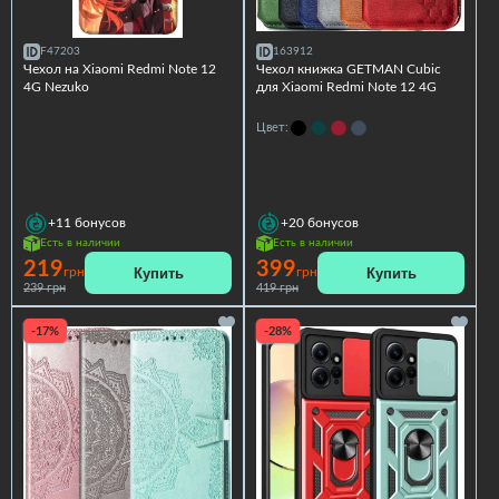
F47203
163912
Чехол на Xiaomi Redmi Note 12
Чехол книжка GETMAN Cubic
4G Nezuko
для Xiaomi Redmi Note 12 4G
Цвет:
+11
бонусов
+20
бонусов
Есть в наличии
Есть в наличии
219
399
Купить
Купить
грн
грн
239 грн
419 грн
-17%
-28%