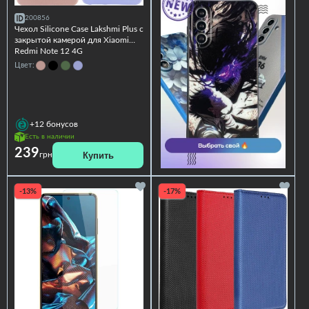
200856
Чехол Silicone Case Lakshmi Plus с
закрытой камерой для Xiaomi
Redmi Note 12 4G
Цвет:
+12
бонусов
Есть в наличии
239
Купить
грн
-13%
-17%