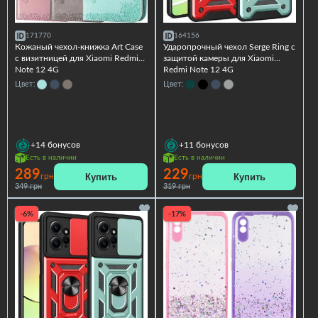
171770
164156
Кожаный чехол-книжка Art Case
Ударопрочный чехол Serge Ring с
с визитницей для Xiaomi Redmi
защитой камеры для Xiaomi
Note 12 4G
Redmi Note 12 4G
Цвет:
Цвет:
+14
бонусов
+11
бонусов
Есть в наличии
Есть в наличии
289
229
Купить
Купить
грн
грн
349 грн
319 грн
-6%
-17%