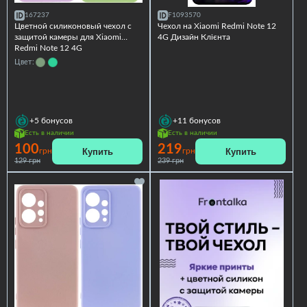
167237
F1093570
Цветной силиконовый чехол с
Чехол на Xiaomi Redmi Note 12
защитой камеры для Xiaomi
4G Дизайн Клієнта
Redmi Note 12 4G
Цвет:
+5
бонусов
+11
бонусов
Есть в наличии
Есть в наличии
100
219
Купить
Купить
грн
грн
129 грн
239 грн