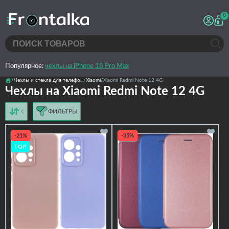
0
Популярное:
чехлы на iPhone 18 Pro Max
Чехлы и стекла для телефо...
Xiaomi
Xiaomi Redmi Note 12 4G
Чехлы на Xiaomi Redmi Note 12 4G
ФИЛЬТРЫ
от дешёвых к дорогим
от дорогих к дешёвым
-21%
-35%
по имени
TOP
новинки