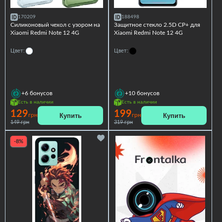
170209
188498
Силиконовый чехол с узором на
Защитное стекло 2.5D CP+ для
Xiaomi Redmi Note 12 4G
Xiaomi Redmi Note 12 4G
Цвет:
Цвет:
+6
бонусов
+10
бонусов
Есть в наличии
Есть в наличии
129
199
Купить
Купить
грн
грн
149 грн
319 грн
-8%