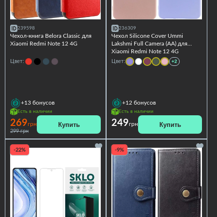
239598
236309
Чехол-книга Belora Classic для
Чехол Silicone Cover Ummi
Xiaomi Redmi Note 12 4G
Lakshmi Full Camera (AA) для
Xiaomi Redmi Note 12 4G
Цвет:
Цвет:
+2
+13
бонусов
+12
бонусов
Есть в наличии
Есть в наличии
269
249
Купить
Купить
грн
грн
299 грн
-22%
-9%