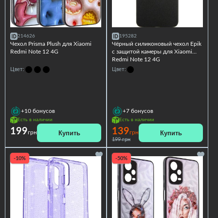
214626
195282
Чехол Prisma Plush для Xiaomi
Чёрный силиконовый чехол Epik
Redmi Note 12 4G
с защитой камеры для Xiaomi
Redmi Note 12 4G
Цвет:
Цвет:
+10
бонусов
+7
бонусов
Есть в наличии
Есть в наличии
199
139
Купить
Купить
грн
грн
199 грн
-10%
-50%