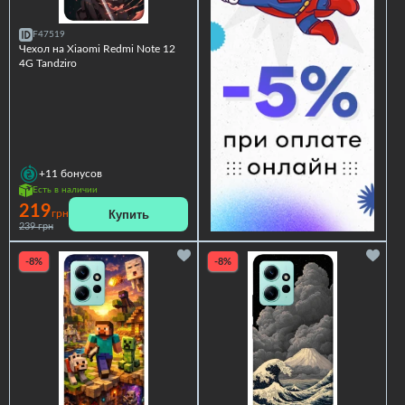
F47519
Чехол на Xiaomi Redmi Note 12
4G Tandziro
+11
бонусов
Есть в наличии
219
Купить
грн
239 грн
-8%
-8%