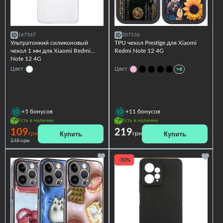
167567
207136
Ультратонкий силиконовый
TPU чехол Prestige для Xiaomi
чехол 1 мм для Xiaomi Redmi
Redmi Note 12 4G
Note 12 4G
Цвет:
Цвет:
+4
+5
бонусов
+11
бонусов
Есть в наличии
Есть в наличии
109
219
Купить
Купить
грн
грн
149 грн
-30%