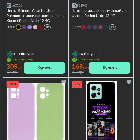
167511
163945
Чехол Silicone Case Lakshmi
Чехол-книжка классический для
Premium з закритою камерою на
Xiaomi Redmi Note 12 4G
Xiaomi Redmi Note 12 4G
Цвет:
+2
Цвет:
+1
+15
бонусов
+8
бонусов
Есть в наличии
Есть в наличии
309
169
Купить
Купить
грн
грн
389 грн
259 грн
-22%
-8%