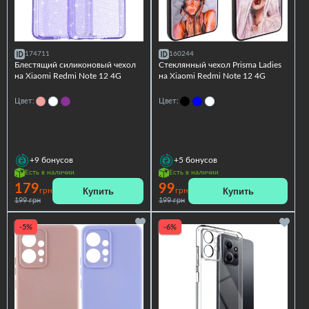
174711
160244
Блестящий силиконовый чехол
Стеклянный чехол Prisma Ladies
на Xiaomi Redmi Note 12 4G
на Xiaomi Redmi Note 12 4G
Цвет:
Цвет:
+9
бонусов
+5
бонусов
Есть в наличии
Есть в наличии
179
99
Купить
Купить
грн
грн
199 грн
199 грн
-5%
-6%