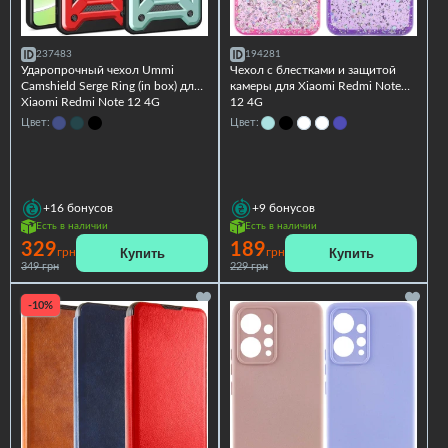
237483
194281
Ударопрочный чехол Ummi
Чехол с блестками и защитой
Camshield Serge Ring (in box) для
камеры для Xiaomi Redmi Note
Xiaomi Redmi Note 12 4G
12 4G
Цвет:
Цвет:
+16
бонусов
+9
бонусов
Есть в наличии
Есть в наличии
329
189
Купить
Купить
грн
грн
349 грн
229 грн
-10%