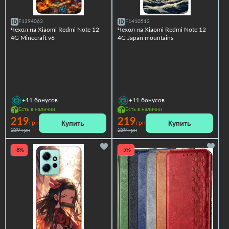
F1394063
F1410513
Чехол на Xiaomi Redmi Note 12
Чехол на Xiaomi Redmi Note 12
4G Minecraft v6
4G Japan mountains
+11
бонусов
+11
бонусов
Есть в наличии
Есть в наличии
219
219
Купить
Купить
грн
грн
239 грн
239 грн
-8%
-5%