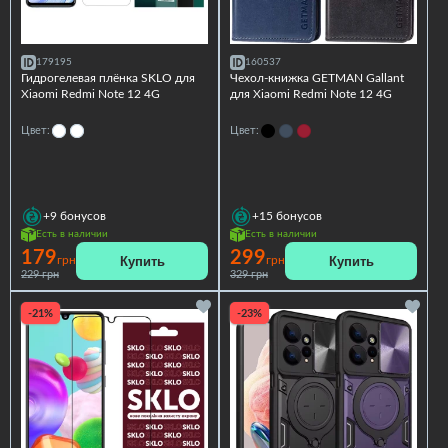
179195
160537
Гидрогелевая плёнка SKLO для
Чехол-книжка GETMAN Gallant
Xiaomi Redmi Note 12 4G
для Xiaomi Redmi Note 12 4G
Цвет:
Цвет:
+9
бонусов
+15
бонусов
Есть в наличии
Есть в наличии
179
299
Купить
Купить
грн
грн
229 грн
329 грн
-21%
-23%