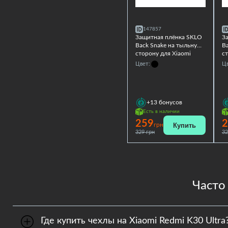
147857
Защитная плёнка SKLO
З
Back Snake на тыльную
B
сторону для Xiaomi
ст
Redmi K30 Ultra
Re
Цвет:
Цв
+13
бонусов
Есть в наличии
259
2
Купить
грн
329 грн
32
Часто
Где купить чехлы на Xiaomi Redmi K30 Ultra