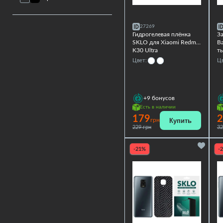
27269
Гидрогелевая плёнка
З
SKLO для Xiaomi Redmi
Ba
K30 Ultra
т
Xi
Цвет:
Цв
+9
бонусов
Есть в наличии
179
2
Купить
грн
229 грн
32
-21%
-