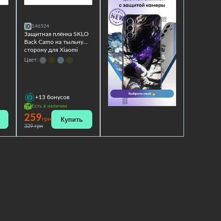
146524
Защитная плёнка SKLO
Back Camo на тыльную
сторону для Xiaomi
Redmi K30 Ultra
Цвет:
+13
бонусов
Есть в наличии
259
Купить
грн
329 грн