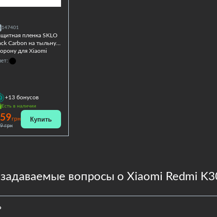
147401
ащитная пленка SKLO
ack Carbon на тыльную
орону для Xiaomi
dmi K30 Ultra
ет:
+13
бонусов
Есть в наличии
59
Купить
грн
9 грн
 задаваемые вопросы о Xiaomi Redmi K30
?