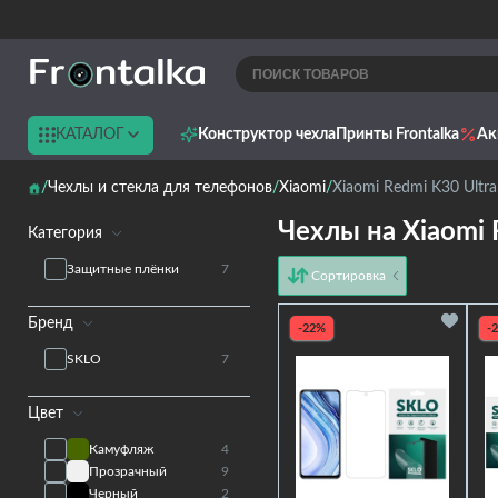
КАТАЛОГ
Конструктор чехла
Принты Frontalka
Ак
Чехлы и стекла для телефонов
Xiaomi
Xiaomi Redmi K30 Ultra
Чехлы на Xiaomi 
Категория
Защитные плёнки
7
Сортировка
от дешёвых к дорогим
Бренд
от дорогих к дешёвым
-22%
-
по имени
SKLO
7
новинки
Цвет
Камуфляж
4
Прозрачный
9
Черный
2