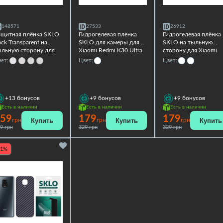
148571
27533
26912
ащитная плёнка SKLO
Гидрогелевая пленка
Гидрогелевая плёнка
ck Transparent на
SKLO для камеры для
SKLO на тыльную
ыльную сторону для
Xiaomi Redmi K30 Ultra
сторону для Xiaomi
aomi Redmi K30 Ultra
Redmi K30 Ultra
ет:
Цвет:
Цвет:
+13
бонусов
+9
бонусов
+9
бонусов
Есть в наличии
Есть в наличии
Есть в наличии
59
179
179
Купить
Купить
Купить
грн
грн
грн
9 грн
329 грн
329 грн
21%