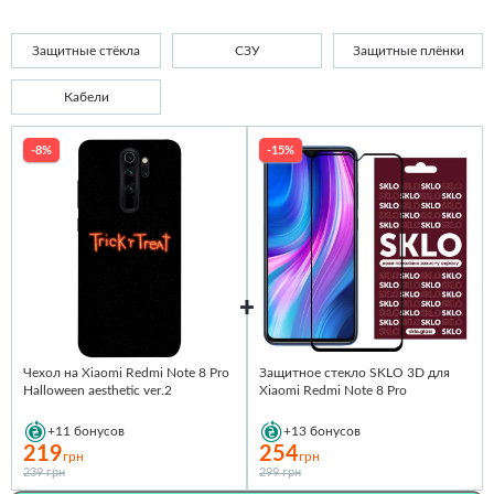
Защитные стёкла
СЗУ
Защитные плёнки
Кабели
-8%
-15%
Чехол на Xiaomi Redmi Note 8 Pro
Защитное стекло SKLO 3D для
Halloween aesthetic ver.2
Xiaomi Redmi Note 8 Pro
+11
бонусов
+13
бонусов
219
254
грн
грн
239 грн
299 грн