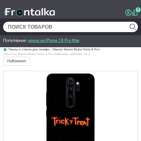
0
Популярное:
чехлы на iPhone 18 Pro Max
Чехлы и стекла для телефо...
Xiaomi
Xiaomi Redmi Note 8 Pro
Чехол на Xiaomi Redmi Note 8 Pro Halloween aesthetic ver.2
Halloween