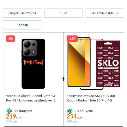
Защитные стёкла
СЗУ
Защитные плёнки
Кабели
-8%
-15%
Чехол на Xiaomi Redmi Note 13
Защитное стекло SKLO 3D для
Pro 4G Halloween aesthetic ver.2
Xiaomi Redmi Note 13 Pro 4G
+11
бонусов
+13
бонусов
219
254
грн
грн
239 грн
299 грн