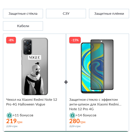
Защитные стёкла
СЗУ
Защитные плёнки
Кабели
-8%
-15%
Чехол на Xiaomi Redmi Note 12
Защитное стекло с эффектом
Pro 4G Halloween Vogue
анти-шпион для Xiaomi Redmi
Note 12 Pro 4G
+11
бонусов
+14
бонусов
219
280
грн
грн
239 грн
329 грн