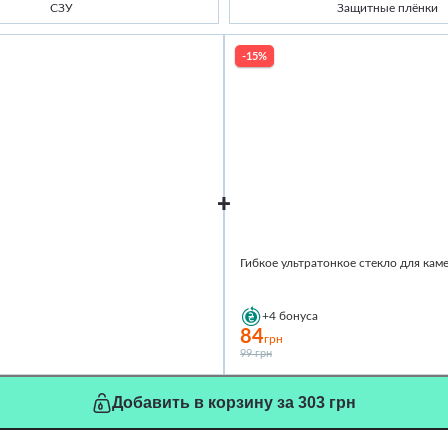
СЗУ
Защитные плёнки
-15%
Гибкое ультратонкое стекло для каме
+4
бонуса
84
грн
99 грн
Добавить в корзину за 303 грн