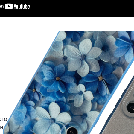
ого
н,