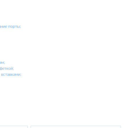
шние порты;
ам;
феткой;
вставками;