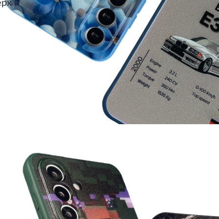
ерх и