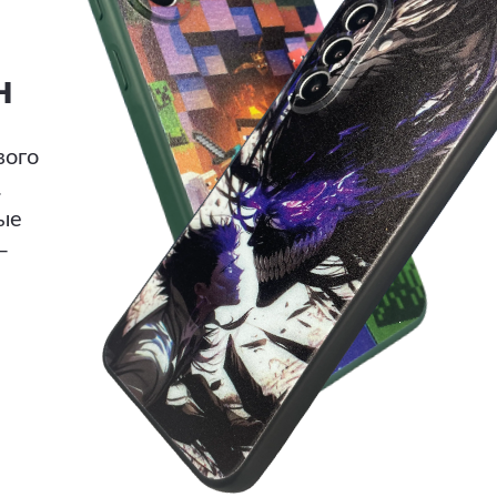
н
вого
.
ые
—