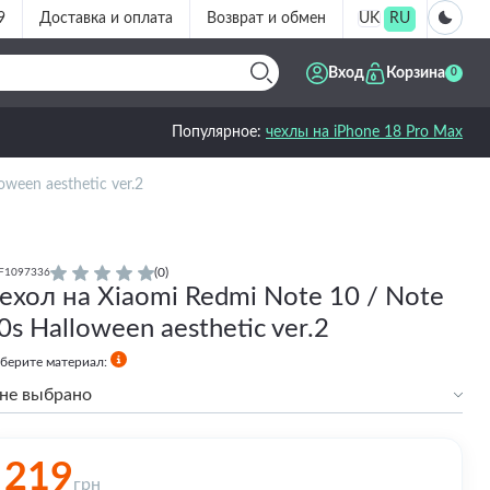
9
Доставка и оплата
Возврат и обмен
UK
RU
Вход
Корзина
0
Популярное:
чехлы на iPhone 18 Pro Max
ween aesthetic ver.2
(0)
F1097336
ехол на Xiaomi Redmi Note 10 / Note
0s Halloween aesthetic ver.2
берите материал:
не выбрано
Силиконовый
Силиконовый с бортами
219
грн