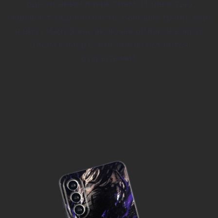
однотонным покрытием. Полностью
закрывает заднюю часть, боковые грани, верх
и низ смартфона, включая область вокруг
блока камер (сами линзы остаются
открытыми).