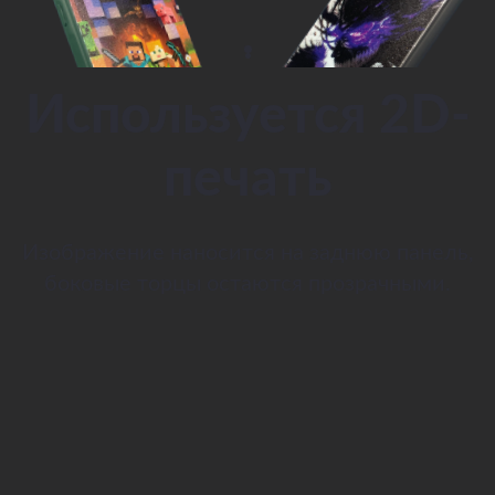
Используется 2D-
печать
Изображение наносится на заднюю панель,
боковые торцы остаются прозрачными.