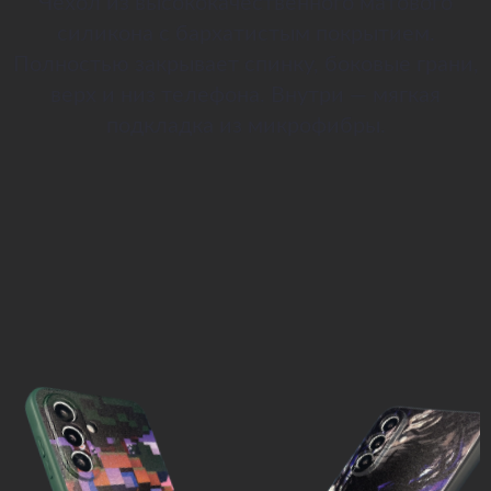
Чехол из высококачественного матового
силикона с бархатистым покрытием.
Полностью закрывает спинку, боковые грани,
верх и низ телефона. Внутри — мягкая
подкладка из микрофибры.