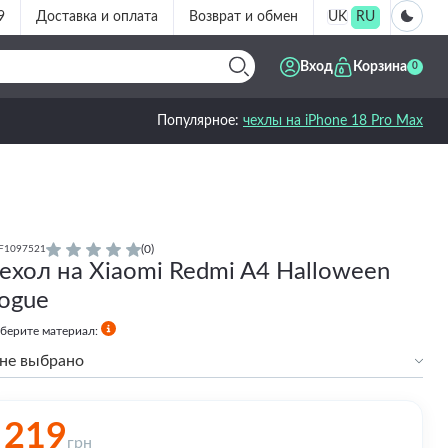
9
Доставка и оплата
Возврат и обмен
UK
RU
Вход
Корзина
0
Популярное:
чехлы на iPhone 18 Pro Max
(0)
F1097521
ехол на Xiaomi Redmi A4 Halloween
ogue
берите материал:
не выбрано
Силиконовый
219
грн