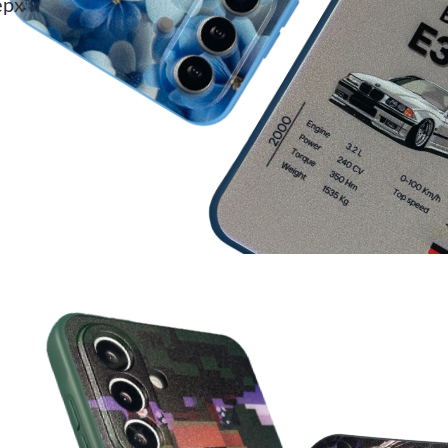
ерх и