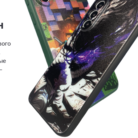
н
вого
.
ые
—