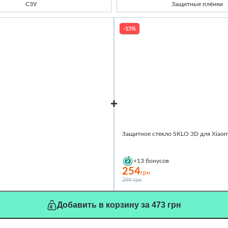
СЗУ
Защитные плёнки
-15%
Защитное стекло SKLO 3D для Xiaom
+13
бонусов
254
грн
299 грн
Добавить в корзину за 473 грн