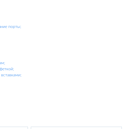
шние порты;
ам;
феткой;
вставками;