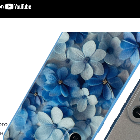
ого
н,