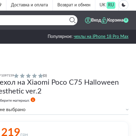
9
Доставка и оплата
Возврат и обмен
UK
RU
Вход
Корзина
0
Популярное:
чехлы на iPhone 18 Pro Max
(0)
F1097159
ехол на Xiaomi Poco C75 Halloween
esthetic ver.2
берите материал:
не выбрано
Силиконовый
219
грн