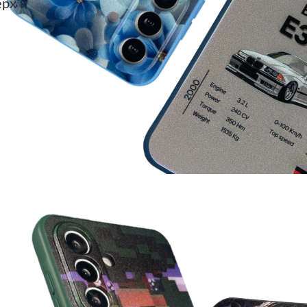
ерх и