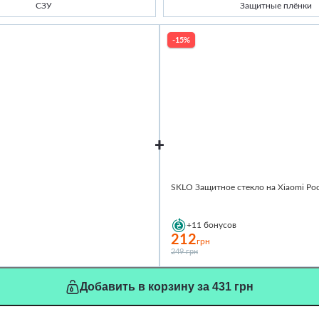
СЗУ
Защитные плёнки
-15%
SKLO Защитное стекло на Xiaomi Po
+11
бонусов
212
грн
249 грн
Добавить в корзину за 431 грн