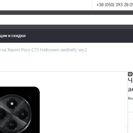
+38 (050) 393 28 0
ции и скидки
 на Xiaomi Poco C75 Halloween aesthetic ver.2
Ч
a
Вы