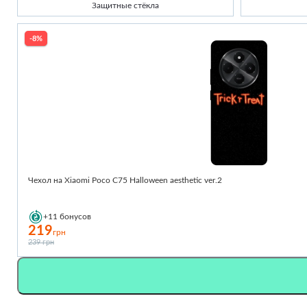
Защитные стёкла
-8%
Чехол на Xiaomi Poco C75 Halloween aesthetic ver.2
+11
бонусов
219
грн
239 грн