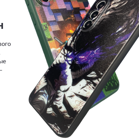
н
вого
.
ые
—