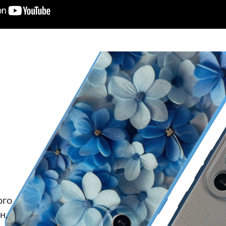
ого
н,