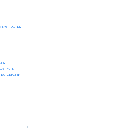
шние порты;
ам;
феткой;
вставками;