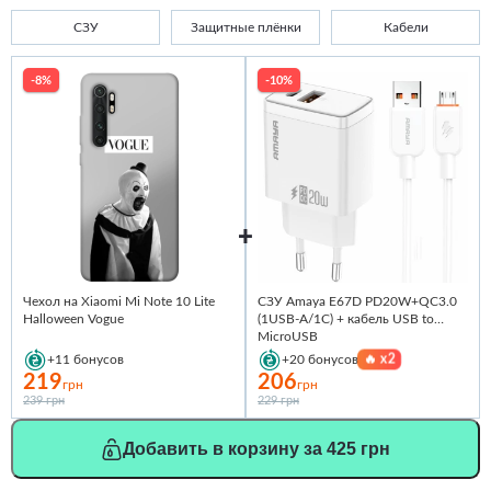
СЗУ
Защитные плёнки
Кабели
-8%
-10%
Чехол на Xiaomi Mi Note 10 Lite
СЗУ Amaya E67D PD20W+QC3.0
Halloween Vogue
(1USB-A/1C) + кабель USB to
MicroUSB
🔥
x2
+11
бонусов
+20
бонусов
219
206
грн
грн
239 грн
229 грн
Добавить в корзину за 425 грн