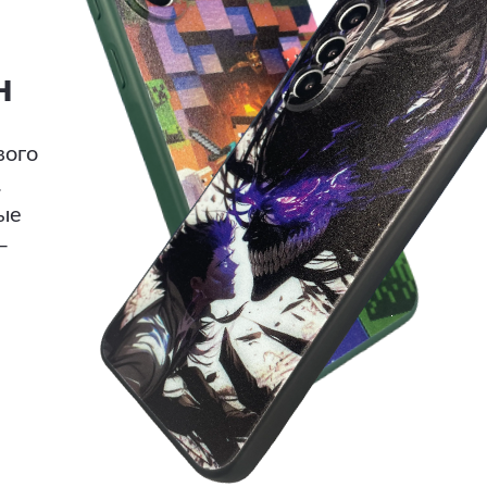
н
вого
.
ые
—