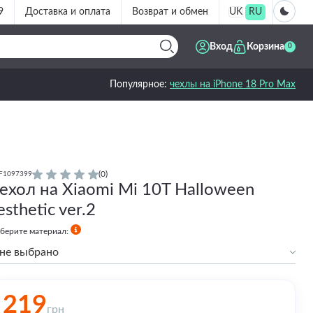
9
Доставка и оплата
Возврат и обмен
UK
RU
Вход
Корзина
0
Популярное:
чехлы на iPhone 18 Pro Max
(0)
F1097399
ехол на Xiaomi Mi 10T Halloween
esthetic ver.2
берите материал:
не выбрано
Силиконовый
Силиконовый с бортами
219
грн