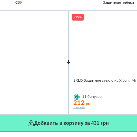
СЗУ
Защитные плёнки
-15%
SKLO Защитное стекло на Xiaomi Mi
+11
бонусов
212
грн
249 грн
Добавить в корзину за 431 грн