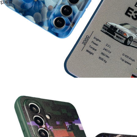
ерх и