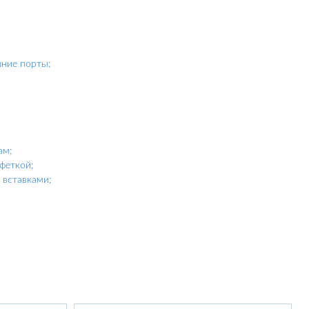
шние порты;
ам;
феткой;
вставками;