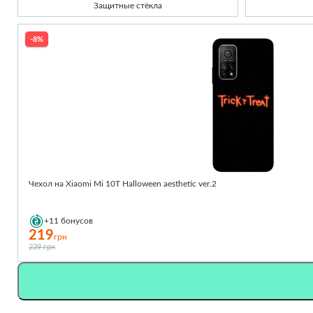
Защитные стёкла
-8%
Чехол на Xiaomi Mi 10T Halloween aesthetic ver.2
+11
бонусов
219
грн
239 грн