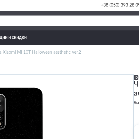
+38 (050) 393 28 0
ции и скидки
 Xiaomi Mi 10T Halloween aesthetic ver.2
Ч
a
Вы