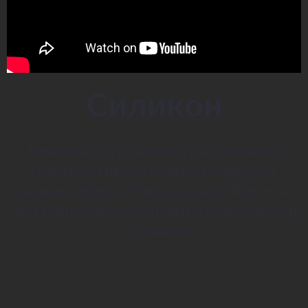
Силикон
Гибкий чехол из мягкого ультратонкого
силикона. Плотно облегает смартфон,
защищая спинку и боковые грани. Верх и низ
могут быть частично открыты в зависимости
от модели.