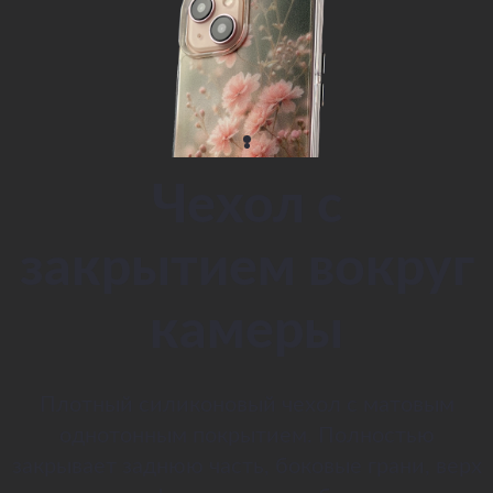
Чехол с
закрытием вокруг
камеры
Плотный силиконовый чехол с матовым
однотонным покрытием. Полностью
закрывает заднюю часть, боковые грани, верх