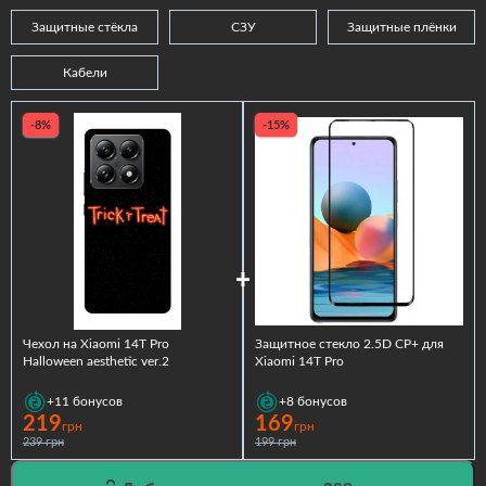
Защитные стёкла
СЗУ
Защитные плёнки
Кабели
-8%
-15%
Чехол на Xiaomi 14T Pro
Защитное стекло 2.5D CP+ для
Halloween aesthetic ver.2
Xiaomi 14T Pro
+11
бонусов
+8
бонусов
219
169
грн
грн
239 грн
199 грн