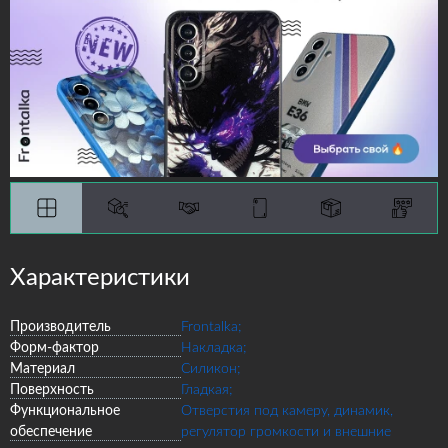
Характеристики
Производитель
Frontalka;
Форм-фактор
Накладка;
Материал
Силикон;
Поверхность
Гладкая;
Функциональное
Отверстия под камеру, динамик,
обеспечение
регулятор громкости и внешние