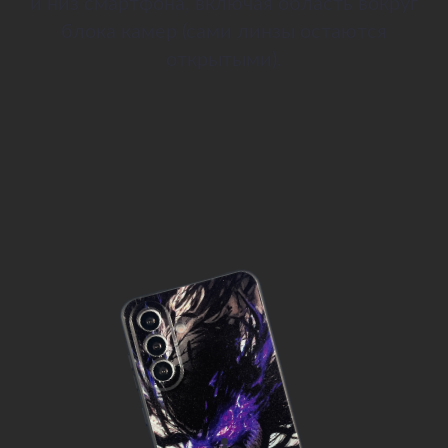
и низ смартфона, включая область вокруг
блока камер (сами линзы остаются
открытыми).