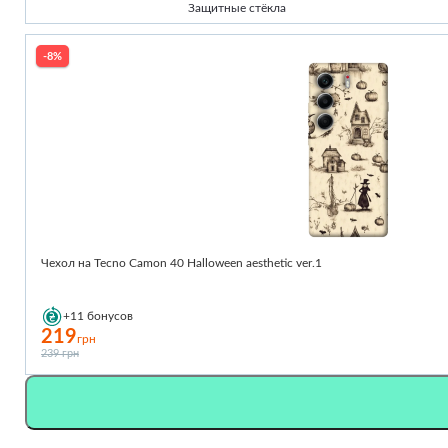
Защитные стёкла
-8%
Чехол на Tecno Camon 40 Halloween aesthetic ver.1
+11
бонусов
219
грн
239 грн