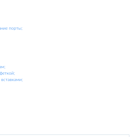
шние порты;
ам;
феткой;
вставками;