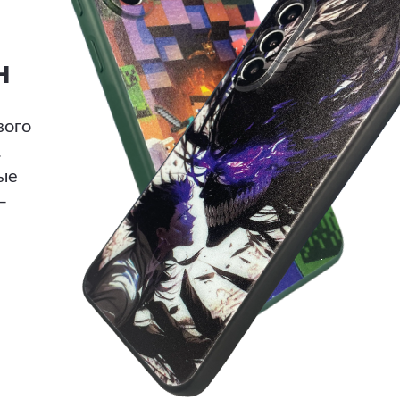
н
вого
.
ые
—