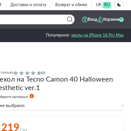
9
Доставка и оплата
Возврат и обмен
UK
RU
Вход
Корзина
0
Популярное:
чехлы на iPhone 18 Pro Max
(0)
F1096683
ехол на Tecno Camon 40 Halloween
esthetic ver.1
берите материал:
не выбрано
Силиконовый
219
грн