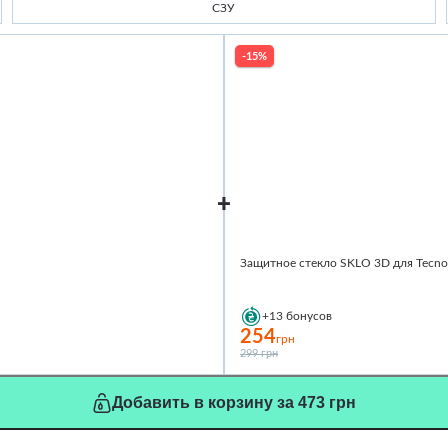
СЗУ
-15%
Защитное стекло SKLO 3D для Tecn
+13
бонусов
254
грн
299 грн
Добавить в корзину за 473 грн