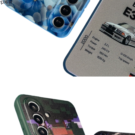
ерх и