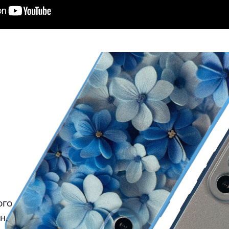
ого
н,