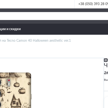
+38 (050) 393 28 0
ции и скидки
 на Tecno Camon 40 Halloween aesthetic ver.1
Ч
a
Вы