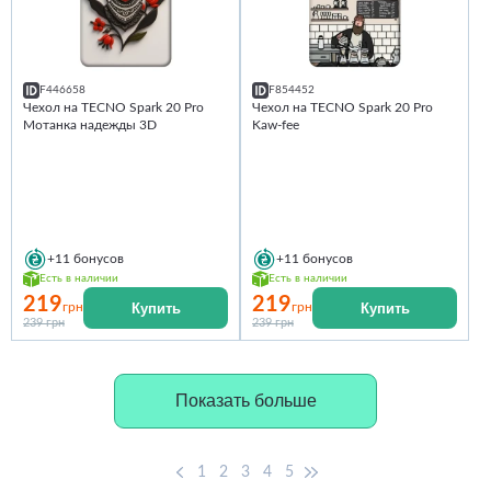
F446658
F854452
Чехол на TECNO Spark 20 Pro
Чехол на TECNO Spark 20 Pro
Мотанка надежды 3D
Kaw-fee
+11
бонусов
+11
бонусов
Есть в наличии
Есть в наличии
219
219
Купить
Купить
грн
грн
239 грн
239 грн
Показать больше
1
2
3
4
5