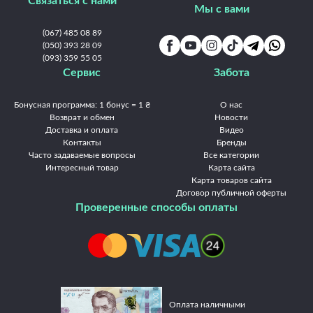
Связаться с нами
Мукачево
Николаев
Никополь
Одесса
Павлоград
Мы с вами
Полтава
Ровно
Славянск
Сумы
Тернополь
Ужгород
(067) 485 08 89
Умань
(050) 393 28 09
Харьков
Херсон
Хмельницкий
Черкассы
(093) 359 55 05
Чернигов
Черновцы
Сервис
Забота
Бонусная программа: 1 бонус = 1 ₴
О нас
Возврат и обмен
Новости
Доставка и оплата
Видео
Контакты
Бренды
Часто задаваемые вопросы
Все категории
Интересный товар
Карта сайта
Карта товаров сайта
Договор публичной оферты
Проверенные способы оплаты
Оплата наличными