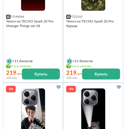
F1146066
F522162
Чехол на TECNO Spark 20 Pro
Чехол на TECNO Spark 20 Pro
Stranger Things ver.18
Курьер
+11
бонусов
+11
бонусов
Есть в наличии
Есть в наличии
219
219
Купить
Купить
грн
грн
239 грн
239 грн
-8%
-8%