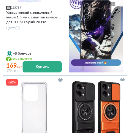
225787
Ультратонкий силиконовый
чехол 1,5 мм с защитой камеры
для TECNO Spark 20 Pro
Цвет:
+8
бонусов
Есть в наличии
169
Купить
грн
179 грн
-20%