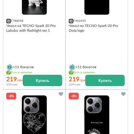
F788098
F402435
Чехол на TECNO Spark 20 Pro
Чехол на TECNO Spark 20 Pro
Labubu with flashlight ver.1
Dota logo
+11
бонусов
+11
бонусов
Есть в наличии
Есть в наличии
219
219
Купить
Купить
грн
грн
239 грн
239 грн
-8%
-8%