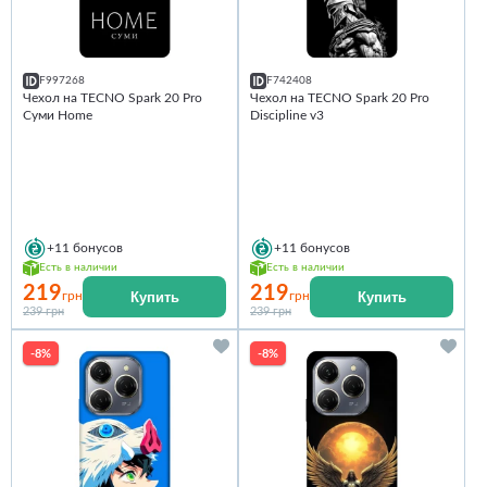
F997268
F742408
Чехол на TECNO Spark 20 Pro
Чехол на TECNO Spark 20 Pro
Суми Home
Discipline v3
+11
бонусов
+11
бонусов
Есть в наличии
Есть в наличии
219
219
Купить
Купить
грн
грн
239 грн
239 грн
-8%
-8%