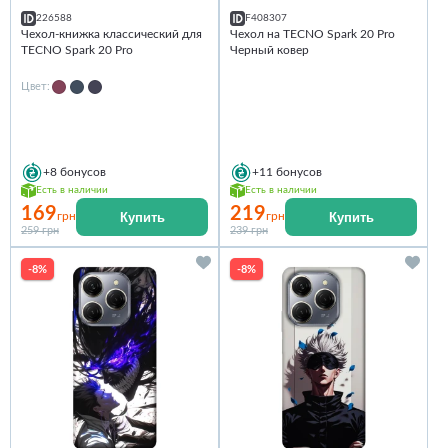
226588
F408307
Чехол-книжка классический для
Чехол на TECNO Spark 20 Pro
TECNO Spark 20 Pro
Черный ковер
Цвет:
+8
бонусов
+11
бонусов
Есть в наличии
Есть в наличии
169
219
Купить
Купить
грн
грн
259 грн
239 грн
-8%
-8%