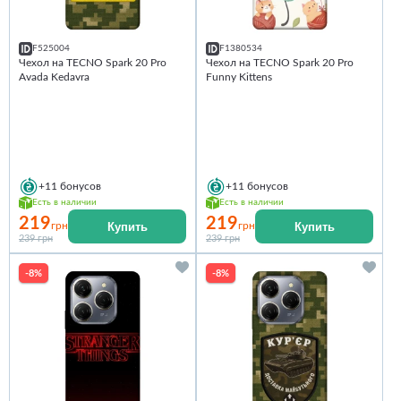
F525004
F1380534
Чехол на TECNO Spark 20 Pro
Чехол на TECNO Spark 20 Pro
Avada Kedavra
Funny Kittens
+11
бонусов
+11
бонусов
Есть в наличии
Есть в наличии
219
219
Купить
Купить
грн
грн
239 грн
239 грн
-8%
-8%