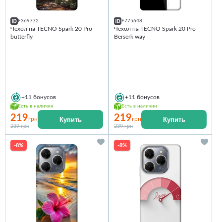
F369772
F775648
Чехол на TECNO Spark 20 Pro
Чехол на TECNO Spark 20 Pro
butterfly
Berserk way
+11
бонусов
+11
бонусов
Есть в наличии
Есть в наличии
219
219
Купить
Купить
грн
грн
239 грн
239 грн
-8%
-8%