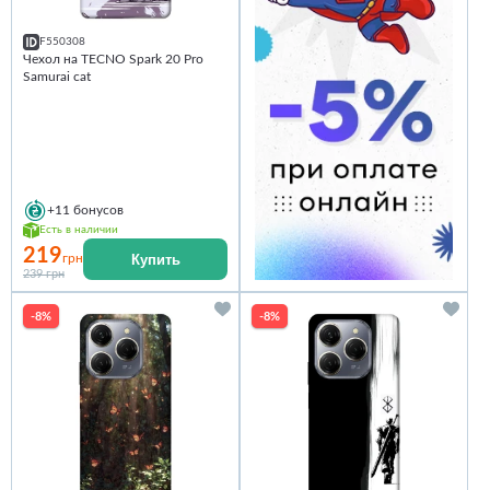
F550308
Чехол на TECNO Spark 20 Pro
Samurai cat
+11
бонусов
Есть в наличии
219
Купить
грн
239 грн
-8%
-8%