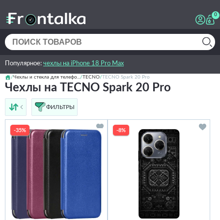
0
Популярное:
чехлы на iPhone 18 Pro Max
Чехлы и стекла для телефо...
TECNO
TECNO Spark 20 Pro
Чехлы на TECNO Spark 20 Pro
ФИЛЬТРЫ
от дешёвых к дорогим
от дорогих к дешёвым
-35%
-8%
по имени
новинки