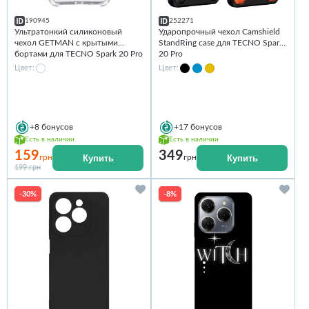
190945
252271
Ультратонкий силиконовый
Ударопрочный чехол Camshield
чехол GETMAN с крытыми
StandRing case для TECNO Spark
бортами для TECNO Spark 20 Pro
20 Pro
Цвет:
Цвет:
+8
бонусов
+17
бонусов
Есть в наличии
Есть в наличии
159
349
Купить
Купить
грн
грн
199 грн
-30%
-8%