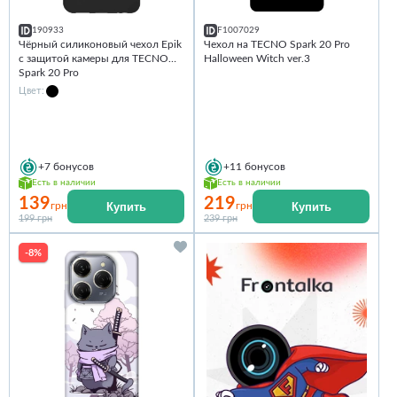
190933
F1007029
Чёрный силиконовый чехол Epik
Чехол на TECNO Spark 20 Pro
с защитой камеры для TECNO
Halloween Witch ver.3
Spark 20 Pro
Цвет:
+7
бонусов
+11
бонусов
Есть в наличии
Есть в наличии
139
219
Купить
Купить
грн
грн
199 грн
239 грн
-8%