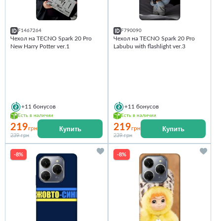
F1467264
F790090
Чехол на TECNO Spark 20 Pro
Чехол на TECNO Spark 20 Pro
New Harry Potter ver.1
Labubu with flashlight ver.3
+11
бонусов
+11
бонусов
Есть в наличии
Есть в наличии
219
219
Купить
Купить
грн
грн
239 грн
239 грн
-8%
-8%