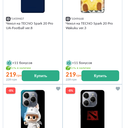
F1459407
F1049668
Чехол на TECNO Spark 20 Pro
Чехол на TECNO Spark 20 Pro
UA-Football ver.8
Wakuku ver.3
+11
бонусов
+11
бонусов
Есть в наличии
Есть в наличии
219
219
Купить
Купить
грн
грн
239 грн
239 грн
-8%
-8%