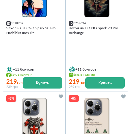
F818709
F759694
Чехол на TECNO Spark 20 Pro
Чехол на TECNO Spark 20 Pro
Hashibira Inosuke
Archangel
+11
бонусов
+11
бонусов
Есть в наличии
Есть в наличии
219
219
Купить
Купить
грн
грн
239 грн
239 грн
-8%
-8%