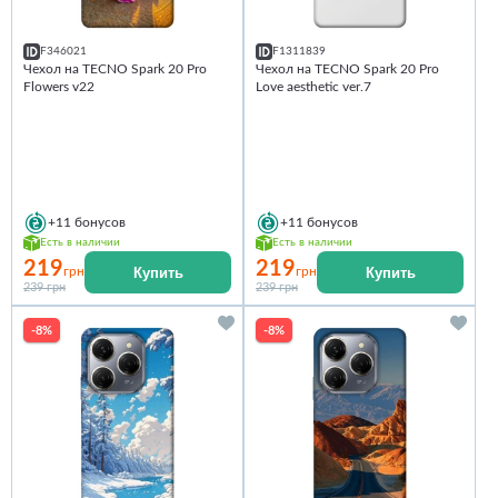
F346021
F1311839
Чехол на TECNO Spark 20 Pro
Чехол на TECNO Spark 20 Pro
Flowers v22
Love aesthetic ver.7
+11
бонусов
+11
бонусов
Есть в наличии
Есть в наличии
219
219
Купить
Купить
грн
грн
239 грн
239 грн
-8%
-8%