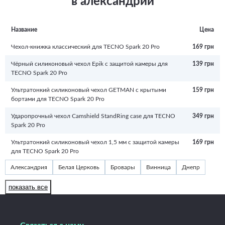
в александрии
Чёрный силиконовый чехол Epik с защитой камеры для TECNO Spark 20 Pro
эксплуатационный срок. Кроме того, красивый и необычный аксессуар
(1 цвет)
придаст телефону изюминку и подчеркнет вашу индивидуальность.
Название
Цена
Чехол-книжка классический для TECNO Spark 20 Pro
169 грн
Чёрный силиконовый чехол Epik с защитой камеры для
139 грн
TECNO Spark 20 Pro
Ультратонкий силиконовый чехол GETMAN с крытыми
159 грн
бортами для TECNO Spark 20 Pro
Ударопрочный чехол Camshield StandRing case для TECNO
349 грн
Spark 20 Pro
Ультратонкий силиконовый чехол 1,5 мм с защитой камеры
169 грн
для TECNO Spark 20 Pro
Александрия
Белая Церковь
Бровары
Винница
Днепр
Житомир
Запорожье
Ивано-Франковск
Измаил
Изюм
показать все
Каменец-Подольский
Каменское
Киев
Краматорск
Кременчуг
Кривой Рог
Кропивницкий
Луцк
Львов