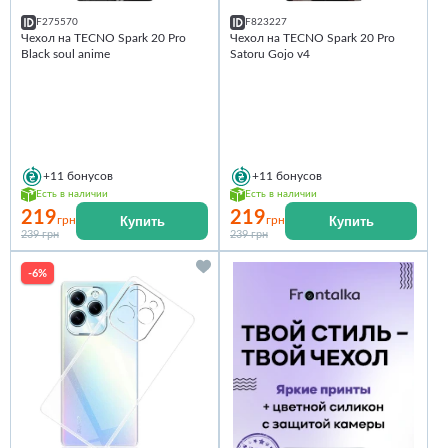
F275570
F823227
Чехол на TECNO Spark 20 Pro
Чехол на TECNO Spark 20 Pro
Black soul anime
Satoru Gojo v4
+11
бонусов
+11
бонусов
Есть в наличии
Есть в наличии
219
219
Купить
Купить
грн
грн
239 грн
239 грн
-6%