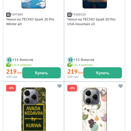
F297384
F1420133
Чехол на TECNO Spark 20 Pro
Чехол на TECNO Spark 20 Pro
Winter art
USA mountain v3
+11
бонусов
+11
бонусов
Есть в наличии
Есть в наличии
219
219
Купить
Купить
грн
грн
239 грн
239 грн
-8%
-8%