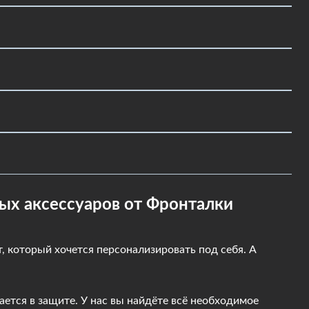
и оформлением товара.
адки с защитой камеры, чехлы книги и кошельки,
елефона.
ro:
предотвратить появление механических повреждений на
телефону изюминку и подчеркнет вашу
тых аксессуаров от Фронталки
, который хочется персонализировать под себя. А
ается в защите. У нас вы найдёте всё необходимое