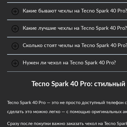
Заказать чехлы на Tecno Spark 40 Pro можно дву
Какие бывают чехлы на Tecno Spark 40 Pro
1. Онлайн через форму заказа на сайте frontalka.
2. В телефонном режиме. Позвоните по телефону
Frontalka предлагает большой выбор чехлов на T
Какие лучшие чехлы на Tecno Spark 40 Pro?
универсальные чехлы. Также в магазине предста
Интернет-магазин Frontalka рекомендует обратит
Сколько стоят чехлы на Tecno Spark 40 Pro
Цены на чехлы на Tecno Spark 40 Pro варьируются
Нужен ли чехол на Tecno Spark 40 Pro?
Купить чехлы на Tecno Spark 40 Pro необходимо
смартфоне и увеличить его эксплуатационный ср
Tecno Spark 40 Pro: стильны
индивидуальность.
Tecno Spark 40 Pro — это не просто доступный телефон
сделать это можно легко — с помощью оригинальных ак
Сразу после покупки важно заказать чехол на Tecno Spa