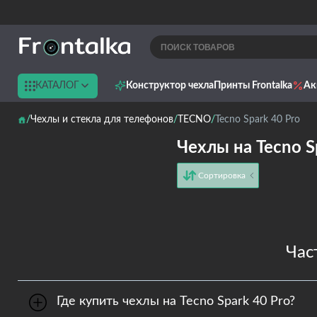
КАТАЛОГ
Конструктор чехла
Принты Frontalka
Ак
Чехлы и стекла для телефонов
TECNO
Tecno Spark 40 Pro
Чехлы на Tecno S
Сортировка
от дешёвых к дорогим
от дорогих к дешёвым
по имени
новинки
Час
Где купить чехлы на Tecno Spark 40 Pro?