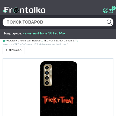
0
Популярное:
чехлы на iPhone 18 Pro Max
Чехлы и стекла для телефо...
TECNO
TECNO Camon 17P
Чехол на TECNO Camon 17P Halloween aesthetic ver.2
Halloween