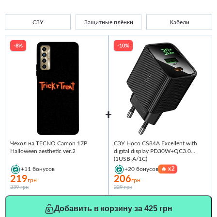
СЗУ
Защитные плёнки
Кабели
-8%
-10%
Чехол на TECNO Camon 17P
СЗУ Hoco CS84A Excellent with
Halloween aesthetic ver.2
digital display PD30W+QC3.0
(1USB-A/1C)
🔥
x2
+11
бонусов
+20
бонусов
219
206
грн
грн
239 грн
229 грн
Добавить в корзину за 425 грн