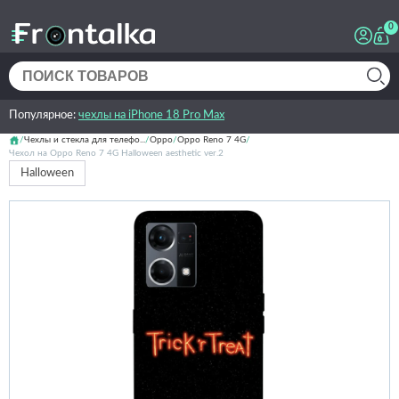
0
Популярное:
чехлы на iPhone 18 Pro Max
Чехлы и стекла для телефо...
Oppo
Oppo Reno 7 4G
Чехол на Oppo Reno 7 4G Halloween aesthetic ver.2
Halloween