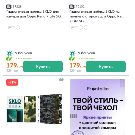
139228
175102
Гидрогелевая пленка SKLO для
Гидрогелевая плёнка SKLO на
камеры для Oppo Reno 7 Lite 5G
тыльную сторону для Oppo Reno
7 Lite 5G
Цвет:
Цвет:
+9
бонусов
+9
бонусов
Есть в наличии
Есть в наличии
179
179
Купить
Купить
грн
грн
329 грн
329 грн
-21%