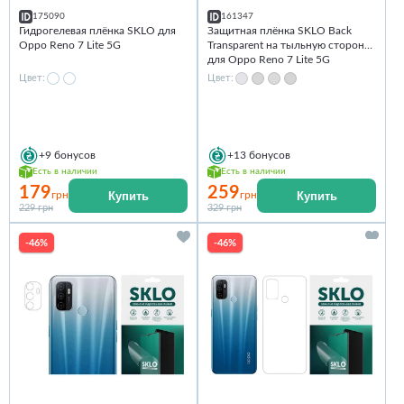
175090
161347
Гидрогелевая плёнка SKLO для
Защитная плёнка SKLO Back
Oppo Reno 7 Lite 5G
Transparent на тыльную сторону
для Oppo Reno 7 Lite 5G
Цвет:
Цвет:
+9
бонусов
+13
бонусов
Есть в наличии
Есть в наличии
179
259
Купить
Купить
грн
грн
229 грн
329 грн
-46%
-46%