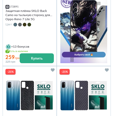
172891
Защитная плёнка SKLO Back
Camo на тыльную сторону для
Oppo Reno 7 Lite 5G
Цвет:
+13
бонусов
Есть в наличии
259
Купить
грн
329 грн
-21%
-21%