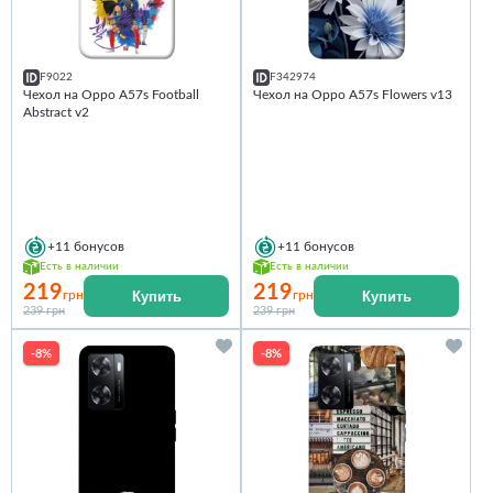
F9022
F342974
Чехол на Oppo A57s Football
Чехол на Oppo A57s Flowers v13
Abstract v2
+11
бонусов
+11
бонусов
Есть в наличии
Есть в наличии
219
219
Купить
Купить
грн
грн
239 грн
239 грн
-8%
-8%