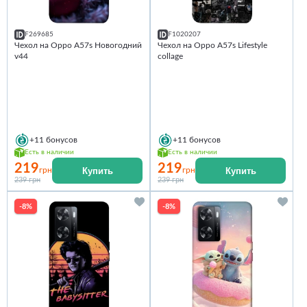
F269685
F1020207
Чехол на Oppo A57s Новогодний
Чехол на Oppo A57s Lifestyle
v44
collage
+11
бонусов
+11
бонусов
Есть в наличии
Есть в наличии
219
219
Купить
Купить
грн
грн
239 грн
239 грн
-8%
-8%