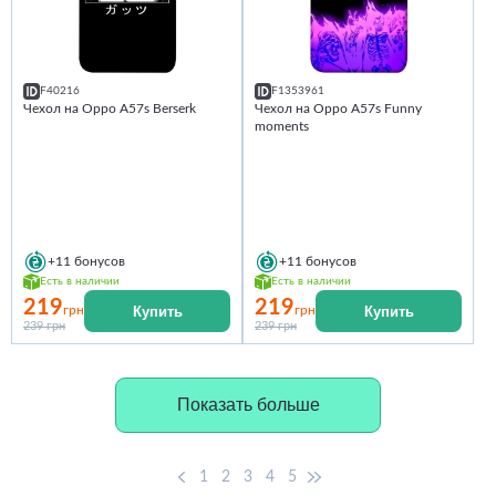
F40216
F1353961
Чехол на Oppo A57s Berserk
Чехол на Oppo A57s Funny
moments
+11
бонусов
+11
бонусов
Есть в наличии
Есть в наличии
219
219
Купить
Купить
грн
грн
239 грн
239 грн
Показать больше
1
2
3
4
5