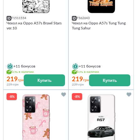
F1511554
F562643
Чехол на Oppo A57s Brawl Stars
Чехол на Oppo A57s Tung Tung
ver.10
Tung Sahur
+11
бонусов
+11
бонусов
Есть в наличии
Есть в наличии
219
219
Купить
Купить
грн
грн
239 грн
239 грн
-8%
-8%