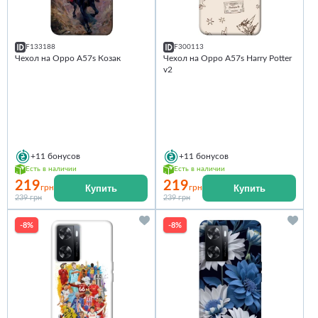
F133188
F300113
Чехол на Oppo A57s Козак
Чехол на Oppo A57s Harry Potter
v2
+11
бонусов
+11
бонусов
Есть в наличии
Есть в наличии
219
219
Купить
Купить
грн
грн
239 грн
239 грн
-8%
-8%