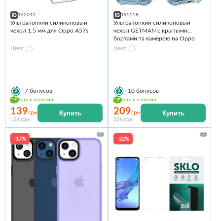
142012
195558
Ультратонкий силиконовый
Ультратонкий силиконовый
чехол 1,5 мм для Oppo A57s
чехол GETMAN с крытыми
бортами та камерою на Oppo
A57s
Цвет:
Цвет:
+7
бонусов
+10
бонусов
Есть в наличии
Есть в наличии
139
209
Купить
Купить
грн
грн
159 грн
229 грн
-17%
-22%