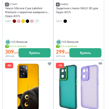
177447
144862
Чехол Silicone Case Lakshmi
Защитное стекло SKLO 3D для
Premium з закритою камерою на
Oppo A57s
Oppo A57s
Цвет:
+7
Цвет:
+15
бонусов
+15
бонусов
Есть в наличии
Есть в наличии
309
299
Купить
Купить
грн
грн
389 грн
379 грн
-8%
-5%