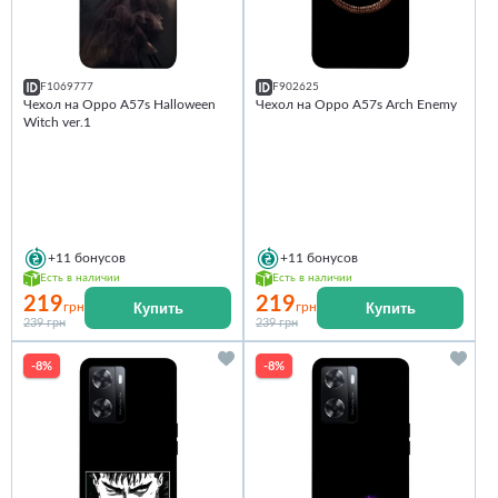
F1069777
F902625
Чехол на Oppo A57s Halloween
Чехол на Oppo A57s Arch Enemy
Witch ver.1
+11
бонусов
+11
бонусов
Есть в наличии
Есть в наличии
219
219
Купить
Купить
грн
грн
239 грн
239 грн
-8%
-8%