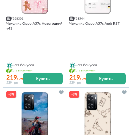
F268301
F58544
Чехол на Oppo A57s Новогодний
Чехол на Oppo A57s Audi RS7
v41
+11
бонусов
+11
бонусов
Есть в наличии
Есть в наличии
219
219
Купить
Купить
грн
грн
239 грн
239 грн
-8%
-8%