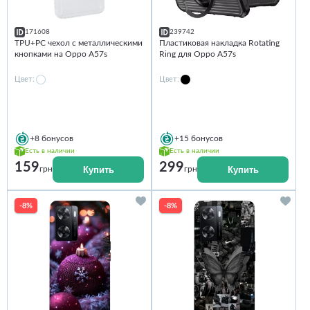
171608
239742
TPU+PC чехол с металлическими
Пластиковая накладка Rotating
кнопками на Oppo A57s
Ring для Oppo A57s
Цвет:
Цвет:
+8
бонусов
+15
бонусов
Есть в наличии
Есть в наличии
159
299
Купить
Купить
грн
грн
-8%
-8%