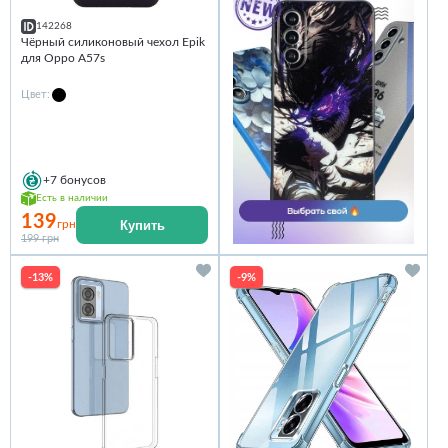
142268
Чёрный силиконовый чехол Epik
для Oppo A57s
Цвет:
+7
бонусов
Есть в наличии
139
Купить
грн
199 грн
-13%
-9%