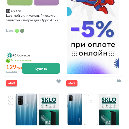
179570
Цветной силиконовый чехол с
защитой камеры для Oppo A57s
Цвет:
+6
бонусов
Есть в наличии
129
Купить
грн
159 грн
-46%
-46%