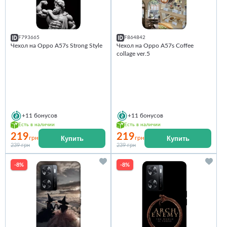
F793665
F864842
Чехол на Oppo A57s Strong Style
Чехол на Oppo A57s Coffee
collage ver.5
+11
бонусов
+11
бонусов
Есть в наличии
Есть в наличии
219
219
Купить
Купить
грн
грн
239 грн
239 грн
-8%
-8%