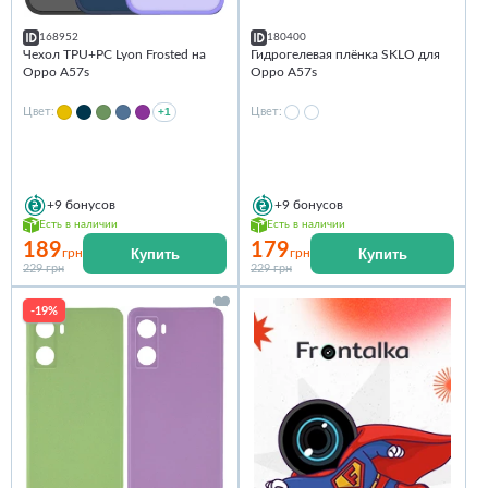
168952
180400
Чехол TPU+PC Lyon Frosted на
Гидрогелевая плёнка SKLO для
Oppo A57s
Oppo A57s
Цвет:
+1
Цвет:
+9
бонусов
+9
бонусов
Есть в наличии
Есть в наличии
189
179
Купить
Купить
грн
грн
229 грн
229 грн
-19%