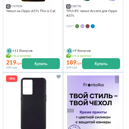
F767034
158778
Чехол на Oppo A57s This is Cat
TPU+PC чехол Accent для Oppo
A57s
Цвет:
+11
бонусов
+9
бонусов
Есть в наличии
Есть в наличии
219
189
Купить
Купить
грн
грн
239 грн
199 грн
-30%