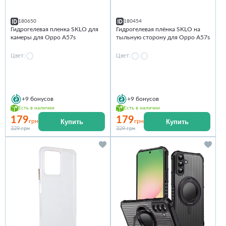
180650
180454
Гидрогелевая пленка SKLO для
Гидрогелевая плёнка SKLO на
камеры для Oppo A57s
тыльную сторону для Oppo A57s
Цвет:
Цвет:
+9
бонусов
+9
бонусов
Есть в наличии
Есть в наличии
179
179
Купить
Купить
грн
грн
329 грн
329 грн