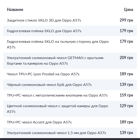
того, красивый и необычный аксессуар придаст телефону изюминку и
подчеркнет вашу индивидуальность.
Название
Цена
Защитное стекло SKLO 3D для Oppo A57s
299 грн
Гидрогелевая плёнка SKLO для Oppo A57s
179 грн
Гидрогелевая плёнка SKLO на тыльную сторону для Oppo
179 грн
A57s
Ультратонкий силиконовый чехол GETMAN с крытыми
209 грн
бортами та камерою на Oppo A57s
Чехол TPU+PC Lyon Frosted на Oppo A57s
189 грн
Чёрный силиконовый чехол Epik для Oppo A57s
139 грн
TPU+PC чехол с металлическими кнопками на Oppo A57s
159 грн
Цветной силиконовый чехол с защитой камеры для Oppo
129 грн
A57s
TPU+PC чехол Accent для Oppo A57s
189 грн
Ультратонкий силиконовый чехол 1,5 мм для Oppo A57s
139 грн