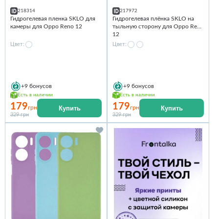
218314
217972
Гидрогелевая пленка SKLO для
Гидрогелевая плёнка SKLO на
камеры для Oppo Reno 12
тыльную сторону для Oppo Reno
12
Цвет:
Цвет:
+9
бонусов
+9
бонусов
Есть в наличии
Есть в наличии
179
179
Купить
Купить
грн
грн
329 грн
329 грн