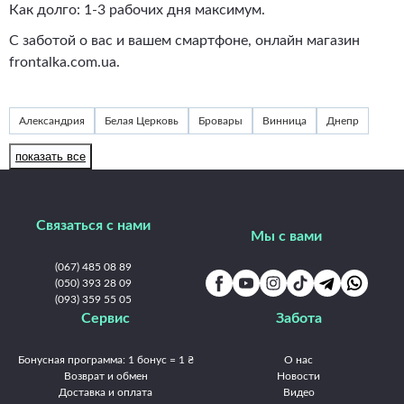
Как долго: 1-3 рабочих дня максимум.
С заботой о вас и вашем смартфоне, онлайн магазин
frontalka.com.ua.
Александрия
Белая Церковь
Бровары
Винница
Днепр
Житомир
Запорожье
Ивано-Франковск
Измаил
Изюм
показать все
Каменец-Подольский
Каменское
Киев
Краматорск
Кременчуг
Кривой Рог
Кропивницкий
Луцк
Львов
Связаться с нами
Мукачево
Николаев
Никополь
Одесса
Павлоград
Мы с вами
Полтава
Ровно
Славянск
Сумы
Тернополь
Ужгород
(067) 485 08 89
Умань
(050) 393 28 09
Харьков
Херсон
Хмельницкий
Черкассы
(093) 359 55 05
Чернигов
Черновцы
Сервис
Забота
Бонусная программа: 1 бонус = 1 ₴
О нас
Возврат и обмен
Новости
Доставка и оплата
Видео